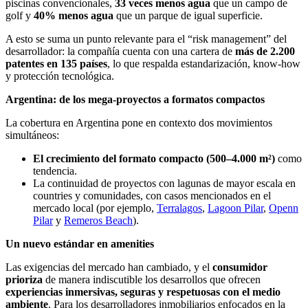
piscinas convencionales,
33 veces menos agua
que un campo de
golf y
40% menos agua
que un parque de igual superficie.
A esto se suma un punto relevante para el “risk management” del
desarrollador: la compañía cuenta con una cartera de
más de 2.200
patentes en 135 países
, lo que respalda estandarización, know-how
y protección tecnológica.
Argentina: de los mega-proyectos a formatos compactos
La cobertura en Argentina pone en contexto dos movimientos
simultáneos:
El crecimiento del formato compacto (500–4.000 m²)
como
tendencia.
La continuidad de proyectos con lagunas de mayor escala en
countries y comunidades, con casos mencionados en el
mercado local (por ejemplo,
Terralagos
,
Lagoon Pilar
,
Openn
Pilar
y
Remeros Beach
).
Un nuevo estándar en amenities
Las exigencias del mercado han cambiado, y el
consumidor
prioriza
de manera indiscutible los desarrollos que ofrecen
experiencias inmersivas, seguras y respetuosas con el medio
ambiente
. Para los desarrolladores inmobiliarios enfocados en la