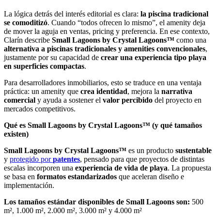
La lógica detrás del interés editorial es clara:
la piscina tradicional
se comoditizó
. Cuando “todos ofrecen lo mismo”, el amenity deja
de mover la aguja en ventas, pricing y preferencia. En ese contexto,
Clarín describe
Small Lagoons by Crystal Lagoons™
como una
alternativa a
piscinas tradicionales y amenities convencionales
,
justamente por su capacidad de
crear una experiencia tipo playa
en superficies compactas
.
Para desarrolladores inmobiliarios, esto se traduce en una ventaja
práctica: un amenity que
crea identidad
, mejora la
narrativa
comercial
y ayuda a sostener el
valor percibido
del proyecto en
mercados competitivos.
Qué es Small Lagoons by Crystal Lagoons™ (y qué tamaños
existen)
Small Lagoons by Crystal Lagoons™
es un producto
sustentable
y
protegido por
patentes
, pensado para que proyectos de distintas
escalas incorporen una
experiencia de vida de playa
. La propuesta
se basa en
formatos estandarizados
que aceleran diseño e
implementación.
Los tamaños estándar disponibles de Small Lagoons son:
500
m², 1.000 m², 2.000 m², 3.000 m² y 4.000 m²