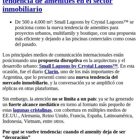
tendencia de amenities en el sector
inmobiliario
De 500 a 4.000 m²: Small Lagoons by Crystal Lagoons™ se
posiciona como la nueva tendencia de amenities para
proyectos urbanos, multifamily y boutique, con una propuesta
más eficiente y dejando a las piscinas comerciales como cosas
del pasado.
Los principales medios de comunicación internacionales están
posicionando una
propuesta disruptiva
en la arquitectura y el
desarrollo urbano:
Small Lagoons by Crystal Lagoons™
. En esta
ocasión, fue el diario
Clarín
,
uno de los más importantes de
Argentina, que lo presentó como una
nueva tendencia del
mercado inmobiliario
, y la conversación ya se amplificó con
réplicas en otras plataformas.
Sin embargo, la atención
no se limita a un país
: ya se ha generado
un
fuerte alcance mediático
en torno al formato más pequeño de
estas
lagunas cristalinas
, con cobertura en múltiples medios de
EE.UU., Alemania, Reino Unido, Francia, España, Latinoamérica,
Indonesia, Vietnam, entre otros.
Por qué se vuelve tendencia: cuando el amenity deja de ser
“decoración”