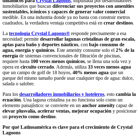
dinámicos para
Crystal Lagoons
, impulsada por desarrolladores
inmobiliarios que buscan
diferenciar sus proyectos con amenities
sustentables, icónicos y capaces de generar valor comercial
medible. En una industria donde ya no basta con construir metros
cuadrados, la verdadera ventaja competitiva está en
crear destinos
.
La
tecnología Crystal Lagoons®
responde precisamente a esa
necesidad: permite
desarrollar lagunas cristalinas de gran escala,
aptas para baño y deportes náuticos
, con
bajo consumo
de
agua, energía y químicos
. Este amenity consume solo el
2% de la
energía
de sistemas convencionales de filtración de piscinas,
requiere hasta
100 veces menos químicos
, se llena una sola vez y
opera en
circuito cerrado
. Además, utiliza
33 veces menos agua
que un campo de golf de 18 hoyos,
40% menos agua
que un
parque del mismo tamaño puede usar cualquier tipo de agua: dulce,
salada o salobre.
Para los
desarrolladores inmobiliarios y hoteleros
, esto
cambia la
ecuación
. Una laguna cristalina ya no funciona solo como un
elemento paisajístico: se convierte en un
anchor amenity
capaz de
elevar plusvalía, acelerar ventas, mejorar ocupación
y posicionar
un
proyecto como destino
.
Por qué Latinoamérica es clave para el crecimiento de Crystal
Lagoons