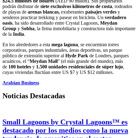
$24.5 millones
de dólares
(AED 90 millón). Sus propietarios
podrán disfrutar de
siete exclusivos kilómetros de costa
, rodeados
de playas de
arenas blancas,
exuberantes
paisajes verdes
y
senderos practicar trekking y pasear en bicicleta. Un
verdadero
oasis
, ha sido desarrollado entre Crystal Lagoons,
Meydan
Group
y
Sobha
, la firma inmobiliaria y constructora más importante
de la
India
.
En los alrededores a esta
mega laguna
,
se encuentran torres
corporativas, parques industriales, áreas deportivas, un parque
público de extensión superior al
Hyde Park
de Londres, parques
acuáticos, el “
Meydan Mall
” (el más grande del mundo), más
de
100 hoteles
y
1.500 unidades
residenciales
de súper
lujo
,
cuyas viviendas fluctúan entre US $7 y US $12 millones.
Arabian Business
Noticias Destacadas
Small Lagoons by Crystal Lagoons™ es
destacado por los medios como la nueva