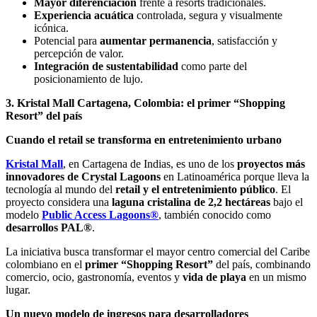
Mayor diferenciación
frente a resorts tradicionales.
Experiencia acuática
controlada, segura y visualmente
icónica.
Potencial para
aumentar permanencia
, satisfacción y
percepción de valor.
Integración de sustentabilidad
como parte del
posicionamiento de lujo.
3. Kristal Mall Cartagena, Colombia: el primer “Shopping
Resort” del país
Cuando el retail se transforma en entretenimiento urbano
Kristal Mall
, en Cartagena de Indias, es uno de los
proyectos más
innovadores de Crystal Lagoons
en Latinoamérica porque lleva la
tecnología al mundo del
retail y el entretenimiento público
. El
proyecto considera una
laguna cristalina de 2,2 hectáreas
bajo el
modelo
Public Access Lagoons®
, también conocido como
desarrollos PAL®
.
La iniciativa busca transformar el mayor centro comercial del Caribe
colombiano en el
primer “Shopping Resort”
del país, combinando
comercio, ocio, gastronomía, eventos y
vida de playa
en un mismo
lugar.
Un nuevo modelo de ingresos para desarrolladores