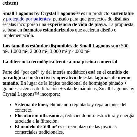
existen)
Small Lagoons by Crystal Lagoons™
es un producto
sustentable
y
protegido por
patentes
, pensado para que proyectos de distintas
escalas incorporen una
experiencia de vida de playa
. La propuesta
se basa en
formatos estandarizados
que aceleran diseño e
implementación.
Los tamaños estándar disponibles de Small Lagoons son:
500
m², 1.000 m², 2.000 m², 3.000 m² y 4.000 m²
La diferencia tecnológica frente a una piscina comercial
Parte del “por qué” (y del interés mediático) está en el
cambio de
paradigma constructivo y operativo de estas lagunas de menor
tamaño
. En lugar de la lógica tradicional de hormigón pintado +
grandes sistemas de filtración + sala de máquinas, Small Lagoons by
Crystal Lagoons™ incorpora:
Sistema de liner,
eliminando repintado y reparaciones del
concreto.
Floculación ultrasónica
, reduciendo infraestructura y energía
asociada a la filtración.
El modelo de 500 m²
es el reemplazo de las piscinas
comerciales tradicionales.