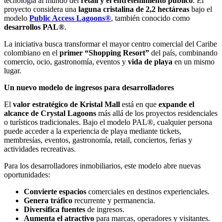
tecnología al mundo del
retail y el entretenimiento público
. El
proyecto considera una
laguna cristalina de 2,2 hectáreas
bajo el
modelo
Public Access Lagoons®
, también conocido como
desarrollos PAL®
.
La iniciativa busca transformar el mayor centro comercial del Caribe
colombiano en el
primer “Shopping Resort”
del país, combinando
comercio, ocio, gastronomía, eventos y
vida de playa
en un mismo
lugar.
Un nuevo modelo de ingresos para desarrolladores
El
valor estratégico de Kristal Mall
está en que
expande el
alcance de Crystal Lagoons
más allá de los proyectos residenciales
o turísticos tradicionales. Bajo el modelo PAL®, cualquier persona
puede acceder a la experiencia de playa mediante tickets,
membresías, eventos, gastronomía, retail, conciertos, ferias y
actividades recreativas.
Para los desarrolladores inmobiliarios, este modelo abre nuevas
oportunidades:
Convierte espacios
comerciales en destinos experienciales.
Genera tráfico
recurrente y permanencia.
Diversifica fuentes
de ingresos.
Aumenta el atractivo
para marcas, operadores y visitantes.