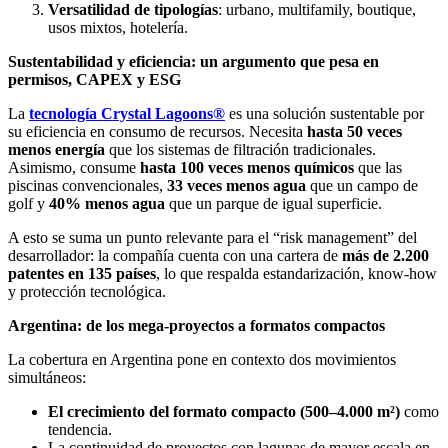
Versatilidad de tipologías
: urbano, multifamily, boutique,
usos mixtos, hotelería.
Sustentabilidad y eficiencia: un argumento que pesa en
permisos, CAPEX y ESG
La
tecnología Crystal Lagoons®
es una solución sustentable por
su eficiencia en consumo de recursos. Necesita
hasta 50 veces
menos energía
que los sistemas de filtración tradicionales.
Asimismo, consume
hasta 100 veces menos químicos
que las
piscinas convencionales,
33 veces menos agua
que un campo de
golf y
40% menos agua
que un parque de igual superficie.
A esto se suma un punto relevante para el “risk management” del
desarrollador: la compañía cuenta con una cartera de
más de 2.200
patentes en 135 países
, lo que respalda estandarización, know-how
y protección tecnológica.
Argentina: de los mega-proyectos a formatos compactos
La cobertura en Argentina pone en contexto dos movimientos
simultáneos:
El crecimiento del formato compacto (500–4.000 m²)
como
tendencia.
La continuidad de proyectos con lagunas de mayor escala en