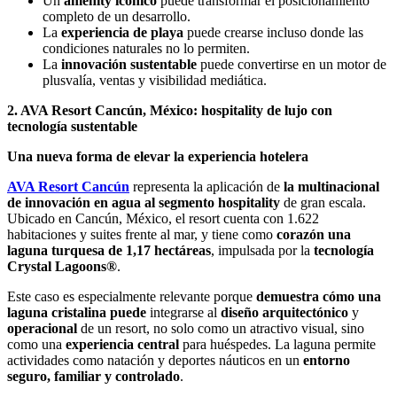
Un
amenity icónico
puede transformar el posicionamiento
completo de un desarrollo.
La
experiencia de playa
puede crearse incluso donde las
condiciones naturales no lo permiten.
La
innovación sustentable
puede convertirse en un motor de
plusvalía, ventas y visibilidad mediática.
2. AVA Resort Cancún, México: hospitality de lujo con
tecnología sustentable
Una nueva forma de elevar la experiencia hotelera
AVA Resort Cancún
representa la aplicación de
la multinacional
de innovación en agua al segmento hospitality
de gran escala.
Ubicado en Cancún, México, el resort cuenta con 1.622
habitaciones y suites frente al mar, y tiene como
corazón una
laguna turquesa de 1,17 hectáreas
, impulsada por la
tecnología
Crystal Lagoons®
.
Este caso es especialmente relevante porque
demuestra cómo una
laguna cristalina puede
integrarse al
diseño arquitectónico
y
operacional
de un resort, no solo como un atractivo visual, sino
como una
experiencia central
para huéspedes. La laguna permite
actividades como natación y deportes náuticos en un
entorno
seguro, familiar y controlado
.