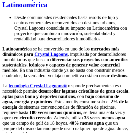
Latinoamérica
Desde comunidades residenciales hasta resorts de lujo y
centros comerciales reconvertidos en destinos urbanos,
Crystal Lagoons consolida su impacto en Latinoamérica con
proyectos que combinan innovación, sustentabilidad y
rentabilidad para desarrolladores inmobiliarios.
Latinoamérica
se ha convertido en uno de los
mercados más
dinámicos para
Crystal Lagoons
, impulsada por desarrolladores
inmobiliarios que buscan
diferenciar sus proyectos con amenities
sustentables, icónicos y capaces de generar valor comercial
medible. En una industria donde ya no basta con construir metros
cuadrados, la verdadera ventaja competitiva está en
crear destinos
.
La
tecnología Crystal Lagoons®
responde precisamente a esa
necesidad: permite
desarrollar lagunas cristalinas de gran escala,
aptas para baño y deportes náuticos
, con
bajo consumo
de
agua, energía y químicos
. Este amenity consume solo el
2% de la
energía
de sistemas convencionales de filtración de piscinas,
requiere hasta
100 veces menos químicos
, se llena una sola vez y
opera en
circuito cerrado
. Además, utiliza
33 veces menos agua
que un campo de golf de 18 hoyos,
40% menos agua
que un
parque del mismo tamaño puede usar cualquier tipo de agua: dulce,