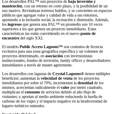
Los desarrollos PAL™ son proyectos de
baja inversión y
mantención
, con un retorno en corto plazo, y la posibilidad de un
uso masivo. Revitalizan terrenos baldíos, y se convierten en espacios
públicos que agregan valor y calidad de vida a sus entornos,
aportando a la inclusión social, la recreación y distensión. Además,
los
ingresos
que genera una PAL™ en promedio son 10 veces
superiores a los que genera un proyecto inmobiliario. Estas
características las están convirtiendo en el nuevo
punto de
encuentro
del siglo XXI.
El modelo
Public Access Lagoons™
son contratos de licencia
exclusiva para una zona geográfica específica y un volumen de
proyectos determinado, en
asociación
con inversionistas
institucionales, fondos de inversión, family offices y desarrolladores
inmobiliarios a través de master agreements.
Los desarrollos con lagunas de
Crystal Lagoons®
tienen múltiples
beneficios: aumentan la
velocidad de venta
de los proyectos
inmobiliarios por sobre el 70%, incrementan la
densidad
de los
mismos, acrecientan radicalmente el
valor
por metro cuadrado,
multiplican el
consumo
de servicios debido al alto flujo de
visitantes; y aportan al medio ambiente reduciendo la huella de
carbono de los viajes y el impacto negativo en la biodiversidad de
lugares turísticos naturales.