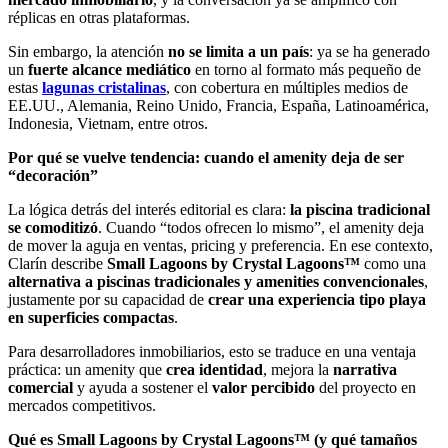
réplicas en otras plataformas.
Sin embargo, la atención
no se limita a un país
: ya se ha generado
un
fuerte alcance mediático
en torno al formato más pequeño de
estas
lagunas cristalinas
, con cobertura en múltiples medios de
EE.UU., Alemania, Reino Unido, Francia, España, Latinoamérica,
Indonesia, Vietnam, entre otros.
Por qué se vuelve tendencia: cuando el amenity deja de ser
“decoración”
La lógica detrás del interés editorial es clara:
la piscina tradicional
se comoditizó
. Cuando “todos ofrecen lo mismo”, el amenity deja
de mover la aguja en ventas, pricing y preferencia. En ese contexto,
Clarín describe
Small Lagoons by Crystal Lagoons™
como una
alternativa a
piscinas tradicionales y amenities convencionales
,
justamente por su capacidad de
crear una experiencia tipo playa
en superficies compactas
.
Para desarrolladores inmobiliarios, esto se traduce en una ventaja
práctica: un amenity que
crea identidad
, mejora la
narrativa
comercial
y ayuda a sostener el
valor percibido
del proyecto en
mercados competitivos.
Qué es Small Lagoons by Crystal Lagoons™ (y qué tamaños