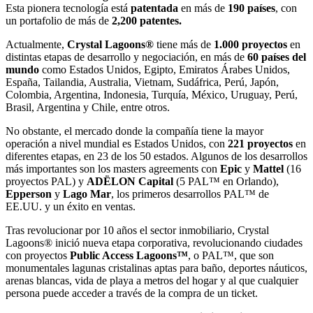
Esta pionera tecnología está
patentada
en más de
190 países
, con
un portafolio de más de
2,200 patentes.
Actualmente,
Crystal Lagoons
®
tiene más de
1.000 proyectos
en
distintas etapas de desarrollo y negociación, en más de
60 países del
mundo
como Estados Unidos, Egipto, Emiratos Árabes Unidos,
España, Tailandia, Australia, Vietnam, Sudáfrica, Perú, Japón,
Colombia, Argentina, Indonesia, Turquía, México, Uruguay, Perú,
Brasil, Argentina y Chile, entre otros.
No obstante, el mercado donde la compañía tiene la mayor
operación a nivel mundial es Estados Unidos, con
221 proyectos
en
diferentes etapas, en 23 de los 50 estados. Algunos de los desarrollos
más importantes son los masters agreements con
Epic
y
Mattel
(16
proyectos PAL) y
ADËLON Capital
(5 PAL™ en Orlando),
Epperson
y
Lago Mar
, los primeros desarrollos PAL™ de
EE.UU. y un éxito en ventas.
Tras revolucionar por 10 años el sector inmobiliario, Crystal
Lagoons® inició nueva etapa corporativa, revolucionando ciudades
con proyectos
Public Access Lagoons™
, o PAL™, que son
monumentales lagunas cristalinas aptas para baño, deportes náuticos,
arenas blancas, vida de playa a metros del hogar y al que cualquier
persona puede acceder a través de la compra de un ticket.