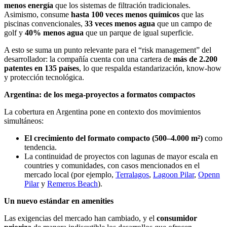
menos energía
que los sistemas de filtración tradicionales.
Asimismo, consume
hasta 100 veces menos químicos
que las
piscinas convencionales,
33 veces menos agua
que un campo de
golf y
40% menos agua
que un parque de igual superficie.
A esto se suma un punto relevante para el “risk management” del
desarrollador: la compañía cuenta con una cartera de
más de 2.200
patentes en 135 países
, lo que respalda estandarización, know-how
y protección tecnológica.
Argentina: de los mega-proyectos a formatos compactos
La cobertura en Argentina pone en contexto dos movimientos
simultáneos:
El crecimiento del formato compacto (500–4.000 m²)
como
tendencia.
La continuidad de proyectos con lagunas de mayor escala en
countries y comunidades, con casos mencionados en el
mercado local (por ejemplo,
Terralagos
,
Lagoon Pilar
,
Openn
Pilar
y
Remeros Beach
).
Un nuevo estándar en amenities
Las exigencias del mercado han cambiado, y el
consumidor