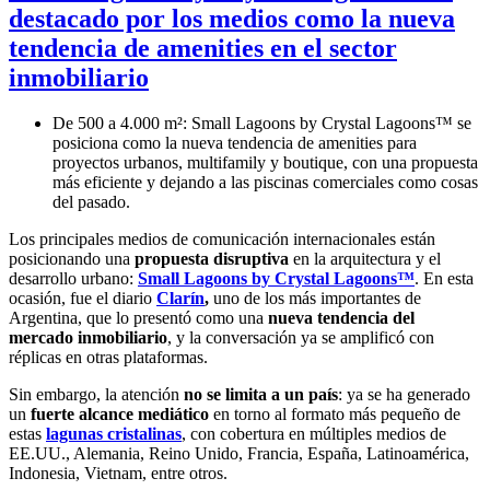
destacado por los medios como la nueva
tendencia de amenities en el sector
inmobiliario
De 500 a 4.000 m²: Small Lagoons by Crystal Lagoons™ se
posiciona como la nueva tendencia de amenities para
proyectos urbanos, multifamily y boutique, con una propuesta
más eficiente y dejando a las piscinas comerciales como cosas
del pasado.
Los principales medios de comunicación internacionales están
posicionando una
propuesta disruptiva
en la arquitectura y el
desarrollo urbano:
Small Lagoons by Crystal Lagoons™
. En esta
ocasión, fue el diario
Clarín
,
uno de los más importantes de
Argentina, que lo presentó como una
nueva tendencia del
mercado inmobiliario
, y la conversación ya se amplificó con
réplicas en otras plataformas.
Sin embargo, la atención
no se limita a un país
: ya se ha generado
un
fuerte alcance mediático
en torno al formato más pequeño de
estas
lagunas cristalinas
, con cobertura en múltiples medios de
EE.UU., Alemania, Reino Unido, Francia, España, Latinoamérica,
Indonesia, Vietnam, entre otros.