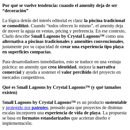
Por qué se vuelve tendencia: cuando el amenity deja de ser
“decoración”
La lógica detrás del interés editorial es clara:
la piscina tradicional
se comoditizó
. Cuando “todos ofrecen lo mismo”, el amenity deja
de mover la aguja en ventas, pricing y preferencia. En ese contexto,
Clarín describe
Small Lagoons by Crystal Lagoons™
como una
alternativa a
piscinas tradicionales y amenities convencionales
,
justamente por su capacidad de
crear una experiencia tipo playa
en superficies compactas
.
Para desarrolladores inmobiliarios, esto se traduce en una ventaja
práctica: un amenity que
crea identidad
, mejora la
narrativa
comercial
y ayuda a sostener el
valor percibido
del proyecto en
mercados competitivos.
Qué es Small Lagoons by Crystal Lagoons™ (y qué tamaños
existen)
Small Lagoons by Crystal Lagoons™
es un producto
sustentable
y
protegido por
patentes
, pensado para que proyectos de distintas
escalas incorporen una
experiencia de vida de playa
. La propuesta
se basa en
formatos estandarizados
que aceleran diseño e
implementación.