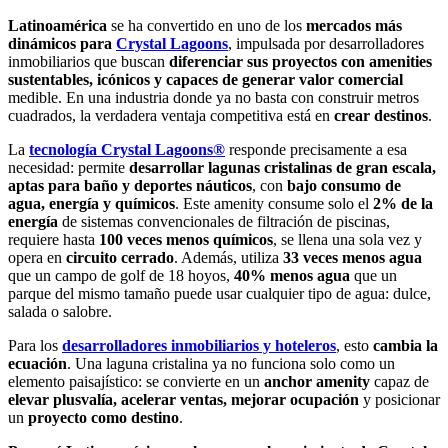
Latinoamérica
se ha convertido en uno de los
mercados más
dinámicos para
Crystal Lagoons
, impulsada por desarrolladores
inmobiliarios que buscan
diferenciar sus proyectos con amenities
sustentables, icónicos y capaces de generar valor comercial
medible. En una industria donde ya no basta con construir metros
cuadrados, la verdadera ventaja competitiva está en
crear destinos
.
La
tecnología Crystal Lagoons®
responde precisamente a esa
necesidad: permite
desarrollar lagunas cristalinas de gran escala,
aptas para baño y deportes náuticos
, con
bajo consumo
de
agua, energía y químicos
. Este amenity consume solo el
2% de la
energía
de sistemas convencionales de filtración de piscinas,
requiere hasta
100 veces menos químicos
, se llena una sola vez y
opera en
circuito cerrado
. Además, utiliza
33 veces menos agua
que un campo de golf de 18 hoyos,
40% menos agua
que un
parque del mismo tamaño puede usar cualquier tipo de agua: dulce,
salada o salobre.
Para los
desarrolladores inmobiliarios y hoteleros
, esto
cambia la
ecuación
. Una laguna cristalina ya no funciona solo como un
elemento paisajístico: se convierte en un
anchor amenity
capaz de
elevar plusvalía, acelerar ventas, mejorar ocupación
y posicionar
un
proyecto como destino
.