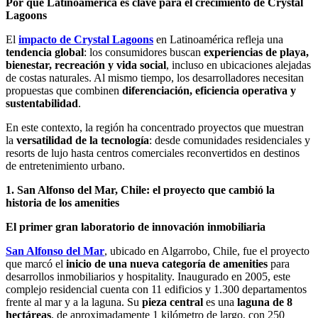
Por qué Latinoamérica es clave para el crecimiento de Crystal
Lagoons
El
impacto de Crystal Lagoons
en Latinoamérica refleja una
tendencia global
: los consumidores buscan
experiencias de playa,
bienestar, recreación y vida social
, incluso en ubicaciones alejadas
de costas naturales. Al mismo tiempo, los desarrolladores necesitan
propuestas que combinen
diferenciación, eficiencia operativa y
sustentabilidad
.
En este contexto, la región ha concentrado proyectos que muestran
la
versatilidad de la tecnología
: desde comunidades residenciales y
resorts de lujo hasta centros comerciales reconvertidos en destinos
de entretenimiento urbano.
1. San Alfonso del Mar, Chile: el proyecto que cambió la
historia de los amenities
El primer gran laboratorio de innovación inmobiliaria
San Alfonso del Mar
, ubicado en Algarrobo, Chile, fue el proyecto
que marcó el
inicio de una nueva categoría de amenities
para
desarrollos inmobiliarios y hospitality. Inaugurado en 2005, este
complejo residencial cuenta con 11 edificios y 1.300 departamentos
frente al mar y a la laguna. Su
pieza central
es una
laguna de 8
hectáreas
, de aproximadamente 1 kilómetro de largo, con 250