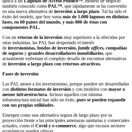
aplica a las
Lagunas de Acceso Público™
, modelo de negocio
también conocido como
PAL™
, que rápidamente se ha convertido
en una nueva alternativa de
inversión a largo plazo
. Tal ha sido el
éxito del modelo, que hoy suma
más de
1.000 lagunas en distintas
fases, en 60 países del mundo, y más 800 de éstas con
componentes PAL.
Con un
retorno de la
inversión
muy superiores a la ofrecidas por
otras industrias, las PAL han despertado el interés
de
inversionistas,
fondos de inversión,
family offices,
compañías
de seguros
y
grandes desarrolladores inmobiliarios
, que
actualmente enfrentan el complejo desafío de encontrar alternativas
de
inversión a largo plazo con
retornos atractivos.
Fases de inversión
Las PAL atraen a los inversionistas, porque pueden ser desarrolladas
con
distintos formatos de inversión
y con modelos con
mayor o
menor infraestructura
. Incluso aquellos con mínima
infraestructura inicial han sido un éxito,
pues se pueden expandir
con sus propias utilidades
.
Emergen como una alternativa segura de largo plazo por su
proyección frente a las principales amenazas sanitarias y comerciales
actuales, como el
Covid y e-commerce
, algo que escasos sectores
económicos pueden ofrecer.