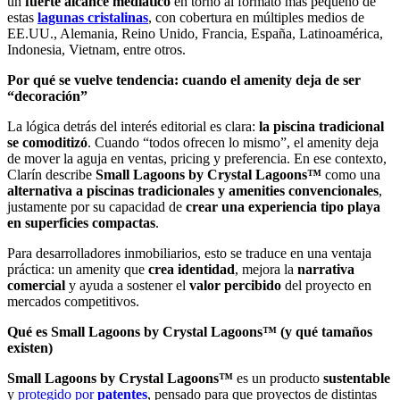
un
fuerte alcance mediático
en torno al formato más pequeño de
estas
lagunas cristalinas
, con cobertura en múltiples medios de
EE.UU., Alemania, Reino Unido, Francia, España, Latinoamérica,
Indonesia, Vietnam, entre otros.
Por qué se vuelve tendencia: cuando el amenity deja de ser
“decoración”
La lógica detrás del interés editorial es clara:
la piscina tradicional
se comoditizó
. Cuando “todos ofrecen lo mismo”, el amenity deja
de mover la aguja en ventas, pricing y preferencia. En ese contexto,
Clarín describe
Small Lagoons by Crystal Lagoons™
como una
alternativa a
piscinas tradicionales y amenities convencionales
,
justamente por su capacidad de
crear una experiencia tipo playa
en superficies compactas
.
Para desarrolladores inmobiliarios, esto se traduce en una ventaja
práctica: un amenity que
crea identidad
, mejora la
narrativa
comercial
y ayuda a sostener el
valor percibido
del proyecto en
mercados competitivos.
Qué es Small Lagoons by Crystal Lagoons™ (y qué tamaños
existen)
Small Lagoons by Crystal Lagoons™
es un producto
sustentable
y
protegido por
patentes
, pensado para que proyectos de distintas