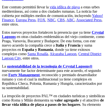
Este contrato permitirá llevar la
vida idílica de playa
a estas urbes
mediterráneas, así como a dos ciudades rumanas. La noticia fue
cubierta por múltiples medios de comunicación, incluyendo
Yahoo!
Finance
,
Europa Press
,
FOX
,
NBC
,
CBS
,
ABC
,
Associated Press
,
entre otros.
Estos nuevos proyectos fortalecen la presencia que ya tiene
Crystal
Lagoons
en otras ciudades emblemáticas del viejo continente, como
Praga, Varsovia, Bucarest y Budapest. De esta forma, con este
nuevo acuerdo la compañía crece a
Italia y Francia
y suma
proyectos en
España y Rumania
, donde ya tiene exitosos
complejos como
Santa Rosalía
,
Alcazaba Lagoon
,
Central District
Lagoon City
, entre otros.
La
sustentabilidad de la tecnología de Crystal Lagoons®
nuevamente fue factor determinante para este acuerdo, el segundo
con
Forty Management
, reconocido y premiado desarrollador
rumano y con el cual la multinacional ya tiene complejos en
República Checa, Polonia, Rumania y Hungría, caracterizados por
su sustentabilidad.
La irrupción de proyectos PAL™ en ciudades turísticas y simbólicas
como Roma y Milán demuestra su
valor agregado
y el atractivo
de
llevar vida idílica de playa a pasos de los hogares
. Su elemento