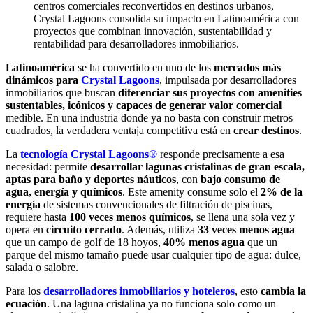
centros comerciales reconvertidos en destinos urbanos,
Crystal Lagoons consolida su impacto en Latinoamérica con
proyectos que combinan innovación, sustentabilidad y
rentabilidad para desarrolladores inmobiliarios.
Latinoamérica
se ha convertido en uno de los
mercados más
dinámicos para
Crystal Lagoons
, impulsada por desarrolladores
inmobiliarios que buscan
diferenciar sus proyectos con amenities
sustentables, icónicos y capaces de generar valor comercial
medible. En una industria donde ya no basta con construir metros
cuadrados, la verdadera ventaja competitiva está en
crear destinos
.
La
tecnología Crystal Lagoons®
responde precisamente a esa
necesidad: permite
desarrollar lagunas cristalinas de gran escala,
aptas para baño y deportes náuticos
, con
bajo consumo
de
agua, energía y químicos
. Este amenity consume solo el
2% de la
energía
de sistemas convencionales de filtración de piscinas,
requiere hasta
100 veces menos químicos
, se llena una sola vez y
opera en
circuito cerrado
. Además, utiliza
33 veces menos agua
que un campo de golf de 18 hoyos,
40% menos agua
que un
parque del mismo tamaño puede usar cualquier tipo de agua: dulce,
salada o salobre.
Para los
desarrolladores inmobiliarios y hoteleros
, esto
cambia la
ecuación
. Una laguna cristalina ya no funciona solo como un