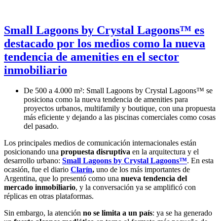
Small Lagoons by Crystal Lagoons™ es
destacado por los medios como la nueva
tendencia de amenities en el sector
inmobiliario
De 500 a 4.000 m²: Small Lagoons by Crystal Lagoons™ se
posiciona como la nueva tendencia de amenities para
proyectos urbanos, multifamily y boutique, con una propuesta
más eficiente y dejando a las piscinas comerciales como cosas
del pasado.
Los principales medios de comunicación internacionales están
posicionando una
propuesta disruptiva
en la arquitectura y el
desarrollo urbano:
Small Lagoons by Crystal Lagoons™
. En esta
ocasión, fue el diario
Clarín
,
uno de los más importantes de
Argentina, que lo presentó como una
nueva tendencia del
mercado inmobiliario
, y la conversación ya se amplificó con
réplicas en otras plataformas.
Sin embargo, la atención
no se limita a un país
: ya se ha generado