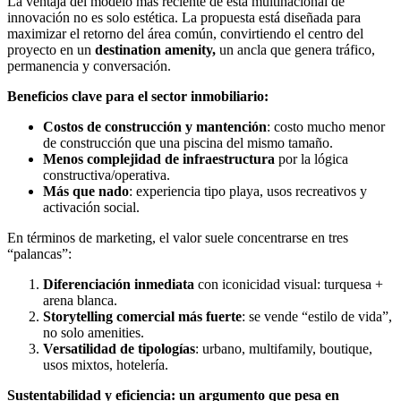
La ventaja del modelo más reciente de esta multinacional de
innovación no es solo estética. La propuesta está diseñada para
maximizar el retorno del área común, convirtiendo el centro del
proyecto en un
destination amenity,
un ancla que genera tráfico,
permanencia y conversación.
Beneficios clave para el sector inmobiliario:
Costos de construcción y mantención
: costo mucho menor
de construcción que una piscina del mismo tamaño.
Menos complejidad de infraestructura
por la lógica
constructiva/operativa.
Más que nado
: experiencia tipo playa, usos recreativos y
activación social.
En términos de marketing, el valor suele concentrarse en tres
“palancas”:
Diferenciación inmediata
con iconicidad visual: turquesa +
arena blanca.
Storytelling comercial más fuerte
: se vende “estilo de vida”,
no solo amenities.
Versatilidad de tipologías
: urbano, multifamily, boutique,
usos mixtos, hotelería.
Sustentabilidad y eficiencia: un argumento que pesa en