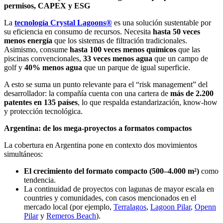
permisos, CAPEX y ESG
La
tecnología Crystal Lagoons®
es una solución sustentable por
su eficiencia en consumo de recursos. Necesita
hasta 50 veces
menos energía
que los sistemas de filtración tradicionales.
Asimismo, consume
hasta 100 veces menos químicos
que las
piscinas convencionales,
33 veces menos agua
que un campo de
golf y
40% menos agua
que un parque de igual superficie.
A esto se suma un punto relevante para el “risk management” del
desarrollador: la compañía cuenta con una cartera de
más de 2.200
patentes en 135 países
, lo que respalda estandarización, know-how
y protección tecnológica.
Argentina: de los mega-proyectos a formatos compactos
La cobertura en Argentina pone en contexto dos movimientos
simultáneos:
El crecimiento del formato compacto (500–4.000 m²)
como
tendencia.
La continuidad de proyectos con lagunas de mayor escala en
countries y comunidades, con casos mencionados en el
mercado local (por ejemplo,
Terralagos
,
Lagoon Pilar
,
Openn
Pilar
y
Remeros Beach
).