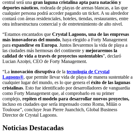
central será una
gran laguna cristalina apta para natación y
deportes náuticos
, rodeada de playas de arenas blancas, a las que
cualquier persona podrá acceder pagando un ticket. A su alrededor
contará con áreas residenciales, hoteles, tiendas, restaurantes, entre
otra infraestructura comercial y de entretenimiento de alto nivel.
“Estamos encantados que
Crystal Lagoons, una de las empresas
más innovadoras del mundo
, haya elegido a Forty Management
para
expandirse en Europa
. Juntos llevaremos la vida de playa a
las ciudades más hermosas del continente y
mejoraremos la
calidad de vida a través de proyectos sustentables
”, declaró
Lucian Azoiței, CEO de Forty Management.
“La
innovación disruptiva
de la
tecnología de Crystal
Lagoons®
, que permite llevar vida de playa de manera sustentable a
cualquier lugar del mundo, es lo que genera el
éxito de las lagunas
cristalinas
. Esto fue identificado por desarrolladores de vanguardia
como Forty Management que, al comprobarlo en su primer
complejo,
repiten el modelo para desarrollar nuevos proyectos,
incluso en ciudades que sería impensado como Roma, Milán o
Toulouse”, concluye Jean Pierre Juanchich, Global Business
Director de Crystal Lagoons.
Noticias Destacadas