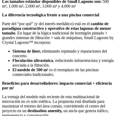
Los tamaños estándar disponibles de Small Lagoons son:
500
m², 1.000 m², 2.000 m², 3.000 m² y 4.000 m²
La diferencia tecnológica frente a una piscina comercial
Parte del “por qué” (y del interés mediático) está en el
cambio de
paradigma constructivo y operativo de estas lagunas de menor
tamaño
. En lugar de la lógica tradicional de hormigón pintado +
grandes sistemas de filtración + sala de máquinas, Small Lagoons by
Crystal Lagoons™ incorpora:
Sistema de liner,
eliminando repintado y reparaciones del
concreto.
Floculación ultrasónica
, reduciendo infraestructura y energía
asociada a la filtración.
El modelo de 500 m²
es el reemplazo de las piscinas
comerciales tradicionales.
Beneficios para desarrolladores: impacto comercial + eficiencia
por m²
La ventaja del modelo más reciente de esta multinacional de
innovación no es solo estética. La propuesta está diseñada para
maximizar el retorno del área común, convirtiendo el centro del
proyecto en un
destination amenity,
un ancla que genera tráfico,
permanencia y conversación.