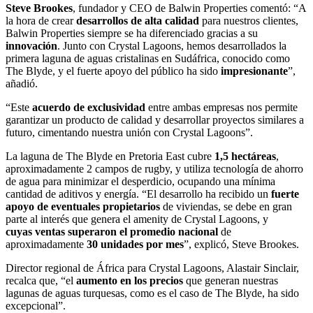
Steve Brookes
, fundador y CEO de Balwin Properties comentó: “A
la hora de crear
desarrollos de alta calidad
para nuestros clientes,
Balwin Properties siempre se ha diferenciado gracias a su
innovación
. Junto con Crystal Lagoons, hemos desarrollados la
primera laguna de aguas cristalinas en Sudáfrica, conocido como
The Blyde, y el fuerte apoyo del público ha sido
impresionante
”,
añadió.
“Este
acuerdo de exclusividad
entre ambas empresas nos permite
garantizar un producto de calidad y desarrollar proyectos similares a
futuro, cimentando nuestra unión con Crystal Lagoons”.
La laguna de The Blyde en Pretoria East cubre
1,5 hectáreas
,
aproximadamente 2 campos de rugby, y utiliza tecnología de ahorro
de agua para minimizar el desperdicio, ocupando una mínima
cantidad de aditivos y energía. “El desarrollo ha recibido un
fuerte
apoyo de eventuales propietarios
de viviendas, se debe en gran
parte al interés que genera el amenity de Crystal Lagoons, y
cuyas
ventas
superaron el promedio nacional
de
aproximadamente
30 unidades por mes
”, explicó, Steve Brookes.
Director regional de África para Crystal Lagoons, Alastair Sinclair,
recalca que, “el
aumento en los precios
que generan nuestras
lagunas de aguas turquesas, como es el caso de The Blyde, ha sido
excepcional”.