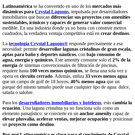
Latinoamérica
se ha convertido en uno de los
mercados más
dinámicos para
Crystal Lagoons
, impulsada por desarrolladores
inmobiliarios que buscan
diferenciar sus proyectos con amenities
sustentables, icónicos y capaces de generar valor comercial
medible. En una industria donde ya no basta con construir metros
cuadrados, la verdadera ventaja competitiva está en
crear destinos
.
La
tecnología Crystal Lagoons®
responde precisamente a esa
necesidad: permite
desarrollar lagunas cristalinas de gran escala,
aptas para baño y deportes náuticos
, con
bajo consumo
de
agua, energía y químicos
. Este amenity consume solo el
2% de la
energía
de sistemas convencionales de filtración de piscinas,
requiere hasta
100 veces menos químicos
, se llena una sola vez y
opera en
circuito cerrado
. Además, utiliza
33 veces menos agua
que un campo de golf de 18 hoyos,
40% menos agua
que un
parque del mismo tamaño puede usar cualquier tipo de agua: dulce,
salada o salobre.
Para los
desarrolladores inmobiliarios y hoteleros
, esto
cambia la
ecuación
. Una laguna cristalina ya no funciona solo como un
elemento paisajístico: se convierte en un
anchor amenity
capaz de
elevar plusvalía, acelerar ventas, mejorar ocupación
y posicionar
un
proyecto como destino
.
Por qué Latinoamérica es clave para el crecimiento de Crystal