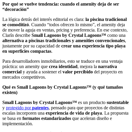
Por qué se vuelve tendencia: cuando el amenity deja de ser
“decoración”
La lógica detrás del interés editorial es clara:
la piscina tradicional
se comoditizó
. Cuando “todos ofrecen lo mismo”, el amenity deja
de mover la aguja en ventas, pricing y preferencia. En ese contexto,
Clarín describe
Small Lagoons by Crystal Lagoons™
como una
alternativa a
piscinas tradicionales y amenities convencionales
,
justamente por su capacidad de
crear una experiencia tipo playa
en superficies compactas
.
Para desarrolladores inmobiliarios, esto se traduce en una ventaja
práctica: un amenity que
crea identidad
, mejora la
narrativa
comercial
y ayuda a sostener el
valor percibido
del proyecto en
mercados competitivos.
Qué es Small Lagoons by Crystal Lagoons™ (y qué tamaños
existen)
Small Lagoons by Crystal Lagoons™
es un producto
sustentable
y
protegido por
patentes
, pensado para que proyectos de distintas
escalas incorporen una
experiencia de vida de playa
. La propuesta
se basa en
formatos estandarizados
que aceleran diseño e
implementación.