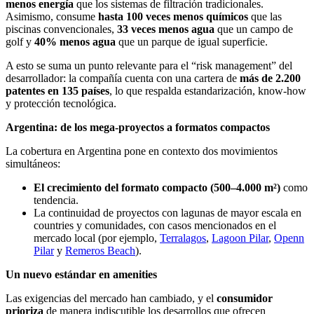
menos energía
que los sistemas de filtración tradicionales.
Asimismo, consume
hasta 100 veces menos químicos
que las
piscinas convencionales,
33 veces menos agua
que un campo de
golf y
40% menos agua
que un parque de igual superficie.
A esto se suma un punto relevante para el “risk management” del
desarrollador: la compañía cuenta con una cartera de
más de 2.200
patentes en 135 países
, lo que respalda estandarización, know-how
y protección tecnológica.
Argentina: de los mega-proyectos a formatos compactos
La cobertura en Argentina pone en contexto dos movimientos
simultáneos:
El crecimiento del formato compacto (500–4.000 m²)
como
tendencia.
La continuidad de proyectos con lagunas de mayor escala en
countries y comunidades, con casos mencionados en el
mercado local (por ejemplo,
Terralagos
,
Lagoon Pilar
,
Openn
Pilar
y
Remeros Beach
).
Un nuevo estándar en amenities
Las exigencias del mercado han cambiado, y el
consumidor
prioriza
de manera indiscutible los desarrollos que ofrecen