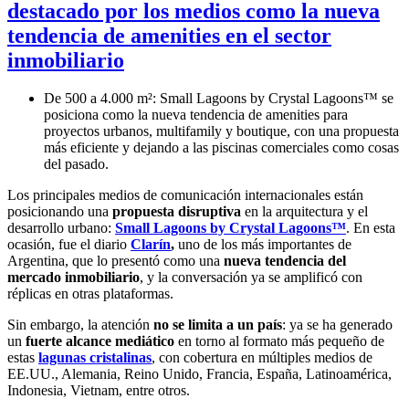
destacado por los medios como la nueva
tendencia de amenities en el sector
inmobiliario
De 500 a 4.000 m²: Small Lagoons by Crystal Lagoons™ se
posiciona como la nueva tendencia de amenities para
proyectos urbanos, multifamily y boutique, con una propuesta
más eficiente y dejando a las piscinas comerciales como cosas
del pasado.
Los principales medios de comunicación internacionales están
posicionando una
propuesta disruptiva
en la arquitectura y el
desarrollo urbano:
Small Lagoons by Crystal Lagoons™
. En esta
ocasión, fue el diario
Clarín
,
uno de los más importantes de
Argentina, que lo presentó como una
nueva tendencia del
mercado inmobiliario
, y la conversación ya se amplificó con
réplicas en otras plataformas.
Sin embargo, la atención
no se limita a un país
: ya se ha generado
un
fuerte alcance mediático
en torno al formato más pequeño de
estas
lagunas cristalinas
, con cobertura en múltiples medios de
EE.UU., Alemania, Reino Unido, Francia, España, Latinoamérica,
Indonesia, Vietnam, entre otros.