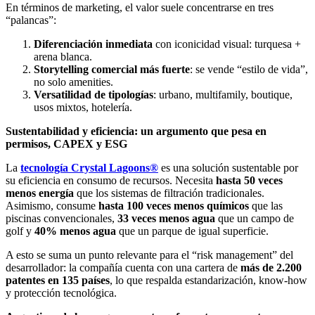
En términos de marketing, el valor suele concentrarse en tres
“palancas”:
Diferenciación inmediata
con iconicidad visual: turquesa +
arena blanca.
Storytelling comercial más fuerte
: se vende “estilo de vida”,
no solo amenities.
Versatilidad de tipologías
: urbano, multifamily, boutique,
usos mixtos, hotelería.
Sustentabilidad y eficiencia: un argumento que pesa en
permisos, CAPEX y ESG
La
tecnología Crystal Lagoons®
es una solución sustentable por
su eficiencia en consumo de recursos. Necesita
hasta 50 veces
menos energía
que los sistemas de filtración tradicionales.
Asimismo, consume
hasta 100 veces menos químicos
que las
piscinas convencionales,
33 veces menos agua
que un campo de
golf y
40% menos agua
que un parque de igual superficie.
A esto se suma un punto relevante para el “risk management” del
desarrollador: la compañía cuenta con una cartera de
más de 2.200
patentes en 135 países
, lo que respalda estandarización, know-how
y protección tecnológica.