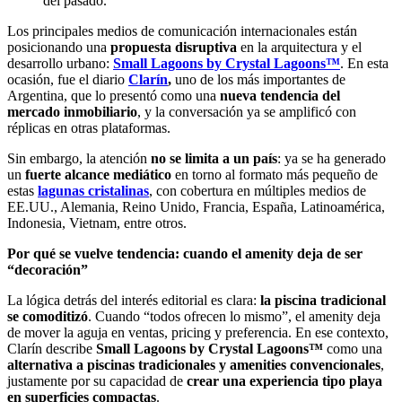
del pasado.
Los principales medios de comunicación internacionales están
posicionando una
propuesta disruptiva
en la arquitectura y el
desarrollo urbano:
Small Lagoons by Crystal Lagoons™
. En esta
ocasión, fue el diario
Clarín
,
uno de los más importantes de
Argentina, que lo presentó como una
nueva tendencia del
mercado inmobiliario
, y la conversación ya se amplificó con
réplicas en otras plataformas.
Sin embargo, la atención
no se limita a un país
: ya se ha generado
un
fuerte alcance mediático
en torno al formato más pequeño de
estas
lagunas cristalinas
, con cobertura en múltiples medios de
EE.UU., Alemania, Reino Unido, Francia, España, Latinoamérica,
Indonesia, Vietnam, entre otros.
Por qué se vuelve tendencia: cuando el amenity deja de ser
“decoración”
La lógica detrás del interés editorial es clara:
la piscina tradicional
se comoditizó
. Cuando “todos ofrecen lo mismo”, el amenity deja
de mover la aguja en ventas, pricing y preferencia. En ese contexto,
Clarín describe
Small Lagoons by Crystal Lagoons™
como una
alternativa a
piscinas tradicionales y amenities convencionales
,
justamente por su capacidad de
crear una experiencia tipo playa
en superficies compactas
.