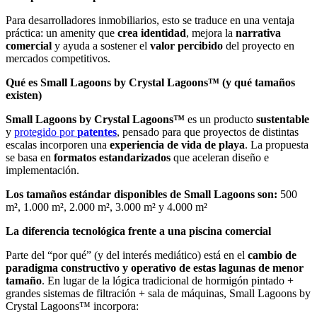
Para desarrolladores inmobiliarios, esto se traduce en una ventaja
práctica: un amenity que
crea identidad
, mejora la
narrativa
comercial
y ayuda a sostener el
valor percibido
del proyecto en
mercados competitivos.
Qué es Small Lagoons by Crystal Lagoons™ (y qué tamaños
existen)
Small Lagoons by Crystal Lagoons™
es un producto
sustentable
y
protegido por
patentes
, pensado para que proyectos de distintas
escalas incorporen una
experiencia de vida de playa
. La propuesta
se basa en
formatos estandarizados
que aceleran diseño e
implementación.
Los tamaños estándar disponibles de Small Lagoons son:
500
m², 1.000 m², 2.000 m², 3.000 m² y 4.000 m²
La diferencia tecnológica frente a una piscina comercial
Parte del “por qué” (y del interés mediático) está en el
cambio de
paradigma constructivo y operativo de estas lagunas de menor
tamaño
. En lugar de la lógica tradicional de hormigón pintado +
grandes sistemas de filtración + sala de máquinas, Small Lagoons by
Crystal Lagoons™ incorpora: