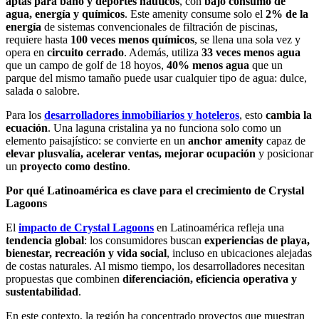
aptas para baño y deportes náuticos
, con
bajo consumo
de
agua, energía y químicos
. Este amenity consume solo el
2% de la
energía
de sistemas convencionales de filtración de piscinas,
requiere hasta
100 veces menos químicos
, se llena una sola vez y
opera en
circuito cerrado
. Además, utiliza
33 veces menos agua
que un campo de golf de 18 hoyos,
40% menos agua
que un
parque del mismo tamaño puede usar cualquier tipo de agua: dulce,
salada o salobre.
Para los
desarrolladores inmobiliarios y hoteleros
, esto
cambia la
ecuación
. Una laguna cristalina ya no funciona solo como un
elemento paisajístico: se convierte en un
anchor amenity
capaz de
elevar plusvalía, acelerar ventas, mejorar ocupación
y posicionar
un
proyecto como destino
.
Por qué Latinoamérica es clave para el crecimiento de Crystal
Lagoons
El
impacto de Crystal Lagoons
en Latinoamérica refleja una
tendencia global
: los consumidores buscan
experiencias de playa,
bienestar, recreación y vida social
, incluso en ubicaciones alejadas
de costas naturales. Al mismo tiempo, los desarrolladores necesitan
propuestas que combinen
diferenciación, eficiencia operativa y
sustentabilidad
.
En este contexto, la región ha concentrado proyectos que muestran