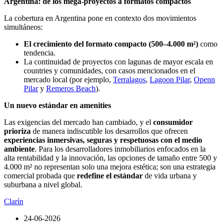
Argentina: de los mega-proyectos a formatos compactos
La cobertura en Argentina pone en contexto dos movimientos
simultáneos:
El crecimiento del formato compacto (500–4.000 m²)
como
tendencia.
La continuidad de proyectos con lagunas de mayor escala en
countries y comunidades, con casos mencionados en el
mercado local (por ejemplo,
Terralagos
,
Lagoon Pilar
,
Openn
Pilar
y
Remeros Beach
).
Un nuevo estándar en amenities
Las exigencias del mercado han cambiado, y el
consumidor
prioriza
de manera indiscutible los desarrollos que ofrecen
experiencias inmersivas, seguras y respetuosas con el medio
ambiente
. Para los desarrolladores inmobiliarios enfocados en la
alta rentabilidad y la innovación, las opciones de tamaño entre 500 y
4.000 m² no representan solo una mejora estética; son una estrategia
comercial probada que
redefine el estándar
de vida urbana y
suburbana a nivel global.
Clarín
24-06-2026