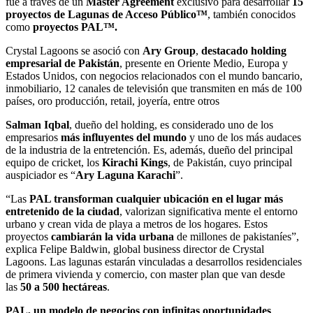
fue a través de un
Master Agreement
exclusivo para desarrollar
15
proyectos de Lagunas de Acceso Público™
, también conocidos
como
proyectos PAL™.
Crystal Lagoons se asoció con
Ary Group
,
destacado
holding
empresarial de Pakistán
, presente en Oriente Medio, Europa y
Estados Unidos, con negocios relacionados con el mundo bancario,
inmobiliario, 12 canales de televisión que transmiten en más de 100
países, oro producción, retail, joyería, entre otros
Salman Iqbal
, dueño del holding, es considerado uno de los
empresarios
más influyentes del mundo
y uno de los más audaces
de la industria de la entretención. Es, además, dueño del principal
equipo de cricket, los
Kirachi Kings
, de Pakistán, cuyo principal
auspiciador es “
Ary Laguna Karachi
”.
“Las
PAL transforman cualquier ubicación en el lugar más
entretenido de la ciudad
, valorizan significativa mente el entorno
urbano y crean vida de playa a metros de los hogares. Estos
proyectos
cambiarán la vida urbana
de millones de pakistaníes”,
explica Felipe Baldwin, global business director de Crystal
Lagoons. Las lagunas estarán vinculadas a desarrollos residenciales
de primera vivienda y comercio, con master plan que van desde
las
50 a 500 hectáreas
.
PAL, un modelo de negocios con infinitas oportunidades