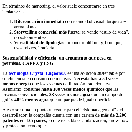
En términos de marketing, el valor suele concentrarse en tres
“palancas”:
Diferenciación inmediata
con iconicidad visual: turquesa +
arena blanca.
Storytelling comercial más fuerte
: se vende “estilo de vida”,
no solo amenities.
Versatilidad de tipologías
: urbano, multifamily, boutique,
usos mixtos, hotelería.
Sustentabilidad y eficiencia: un argumento que pesa en
permisos, CAPEX y ESG
La
tecnología Crystal Lagoons®
es una solución sustentable por
su eficiencia en consumo de recursos. Necesita
hasta 50 veces
menos energía
que los sistemas de filtración tradicionales.
Asimismo, consume
hasta 100 veces menos químicos
que las
piscinas convencionales,
33 veces menos agua
que un campo de
golf y
40% menos agua
que un parque de igual superficie.
A esto se suma un punto relevante para el “risk management” del
desarrollador: la compañía cuenta con una cartera de
más de 2.200
patentes en 135 países
, lo que respalda estandarización, know-how
y protección tecnológica.