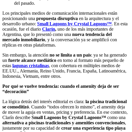
del pasado.
Los principales medios de comunicación internacionales están
posicionando una
propuesta disruptiva
en la arquitectura y el
desarrollo urbano:
Small Lagoons by Crystal Lagoons™
. En esta
ocasión, fue el diario
Clarín
,
uno de los más importantes de
Argentina, que lo presentó como una
nueva tendencia del
mercado inmobiliario
, y la conversación ya se amplificó con
réplicas en otras plataformas.
Sin embargo, la atención
no se limita a un país
: ya se ha generado
un
fuerte alcance mediático
en torno al formato más pequeño de
estas
lagunas cristalinas
, con cobertura en múltiples medios de
EE.UU., Alemania, Reino Unido, Francia, España, Latinoamérica,
Indonesia, Vietnam, entre otros.
Por qué se vuelve tendencia: cuando el amenity deja de ser
“decoración”
La lógica detrás del interés editorial es clara:
la piscina tradicional
se comoditizó
. Cuando “todos ofrecen lo mismo”, el amenity deja
de mover la aguja en ventas, pricing y preferencia. En ese contexto,
Clarín describe
Small Lagoons by Crystal Lagoons™
como una
alternativa a
piscinas tradicionales y amenities convencionales
,
justamente por su capacidad de
crear una experiencia tipo playa