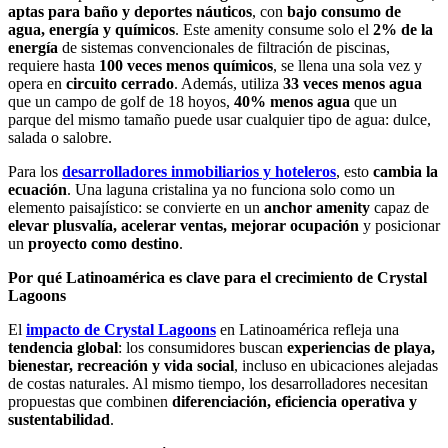
aptas para baño y deportes náuticos
, con
bajo consumo
de
agua, energía y químicos
. Este amenity consume solo el
2% de la
energía
de sistemas convencionales de filtración de piscinas,
requiere hasta
100 veces menos químicos
, se llena una sola vez y
opera en
circuito cerrado
. Además, utiliza
33 veces menos agua
que un campo de golf de 18 hoyos,
40% menos agua
que un
parque del mismo tamaño puede usar cualquier tipo de agua: dulce,
salada o salobre.
Para los
desarrolladores inmobiliarios y hoteleros
, esto
cambia la
ecuación
. Una laguna cristalina ya no funciona solo como un
elemento paisajístico: se convierte en un
anchor amenity
capaz de
elevar plusvalía, acelerar ventas, mejorar ocupación
y posicionar
un
proyecto como destino
.
Por qué Latinoamérica es clave para el crecimiento de Crystal
Lagoons
El
impacto de Crystal Lagoons
en Latinoamérica refleja una
tendencia global
: los consumidores buscan
experiencias de playa,
bienestar, recreación y vida social
, incluso en ubicaciones alejadas
de costas naturales. Al mismo tiempo, los desarrolladores necesitan
propuestas que combinen
diferenciación, eficiencia operativa y
sustentabilidad
.