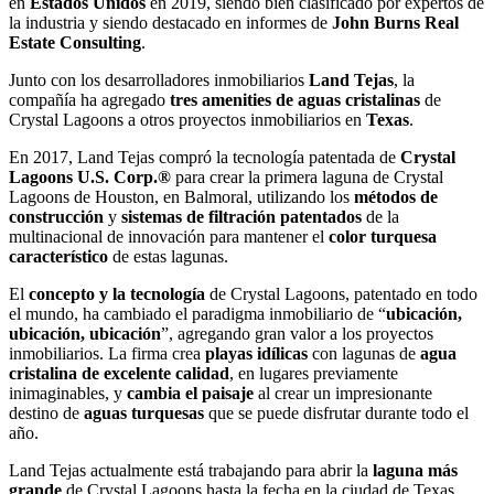
en
Estados Unidos
en 2019, siendo bien clasificado por expertos de
la industria y siendo destacado en informes de
John Burns Real
Estate Consulting
.
Junto con los desarrolladores inmobiliarios
Land Tejas
, la
compañía ha agregado
tres amenities de aguas cristalinas
de
Crystal Lagoons a otros proyectos inmobiliarios en
Texas
.
En 2017, Land Tejas compró la tecnología patentada de
Crystal
Lagoons U.S. Corp.®
para crear la primera laguna de Crystal
Lagoons de Houston, en Balmoral, utilizando los
métodos de
construcción
y
sistemas de filtración patentados
de la
multinacional de innovación para mantener el
color turquesa
característico
de estas lagunas.
El
concepto y la tecnología
de Crystal Lagoons, patentado en todo
el mundo, ha cambiado el paradigma inmobiliario de “
ubicación,
ubicación, ubicación
”, agregando gran valor a los proyectos
inmobiliarios. La firma crea
playas idílicas
con lagunas de
agua
cristalina de excelente calidad
, en lugares previamente
inimaginables, y
cambia el paisaje
al crear un impresionante
destino de
aguas turquesas
que se puede disfrutar durante todo el
año.
Land Tejas actualmente está trabajando para abrir la
laguna más
grande
de Crystal Lagoons hasta la fecha en la ciudad de Texas,