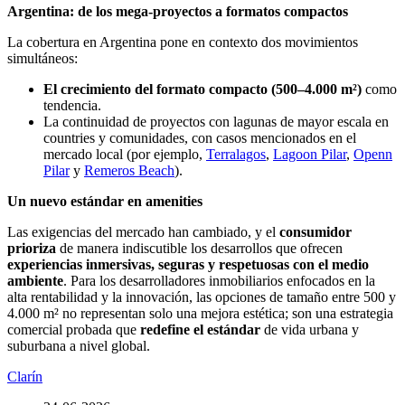
Argentina: de los mega-proyectos a formatos compactos
La cobertura en Argentina pone en contexto dos movimientos
simultáneos:
El crecimiento del formato compacto (500–4.000 m²)
como
tendencia.
La continuidad de proyectos con lagunas de mayor escala en
countries y comunidades, con casos mencionados en el
mercado local (por ejemplo,
Terralagos
,
Lagoon Pilar
,
Openn
Pilar
y
Remeros Beach
).
Un nuevo estándar en amenities
Las exigencias del mercado han cambiado, y el
consumidor
prioriza
de manera indiscutible los desarrollos que ofrecen
experiencias inmersivas, seguras y respetuosas con el medio
ambiente
. Para los desarrolladores inmobiliarios enfocados en la
alta rentabilidad y la innovación, las opciones de tamaño entre 500 y
4.000 m² no representan solo una mejora estética; son una estrategia
comercial probada que
redefine el estándar
de vida urbana y
suburbana a nivel global.
Clarín