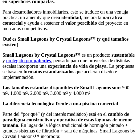
en superficies compactas
.
Para desarrolladores inmobiliarios, esto se traduce en una ventaja
práctica: un amenity que
crea identidad
, mejora la
narrativa
comercial
y ayuda a sostener el
valor percibido
del proyecto en
mercados competitivos.
Qué es Small Lagoons by Crystal Lagoons™ (y qué tamaños
existen)
Small Lagoons by Crystal Lagoons™
es un producto
sustentable
y
protegido por
patentes
, pensado para que proyectos de distintas
escalas incorporen una
experiencia de vida de playa
. La propuesta
se basa en
formatos estandarizados
que aceleran diseño e
implementación.
Los tamaños estándar disponibles de Small Lagoons son:
500
m², 1.000 m², 2.000 m², 3.000 m² y 4.000 m²
La diferencia tecnológica frente a una piscina comercial
Parte del “por qué” (y del interés mediático) está en el
cambio de
paradigma constructivo y operativo de estas lagunas de menor
tamaño
. En lugar de la lógica tradicional de hormigón pintado +
grandes sistemas de filtración + sala de máquinas, Small Lagoons by
Crystal Lagoons™ incorpora: