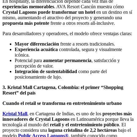
En hospitality, la diferenciación depende cada vez más de
experiencias memorables
. AVA Resort Cancún muestra cómo
Crystal Lagoons puede transformar un hotel
en un destino en sí
mismo, aumentando el atractivo del proyecto y generando una
propuesta más potente
frente a otros resorts all-inclusive.
Para desarrolladores y operadores, el modelo ofrece ventajas claras:
Mayor diferenciación
frente a resorts tradicionales.
Experiencia acuática
controlada, segura y visualmente
icónica.
Potencial para
aumentar permanencia
, satisfacción y
percepción de valor.
Integración de sustentabilidad
como parte del
posicionamiento de lujo.
3. Kristal Mall Cartagena, Colombia: el primer “Shopping
Resort” del país
Cuando el retail se transforma en entretenimiento urbano
Kristal Mall
, en Cartagena de Indias, es uno de los
proyectos más
innovadores de Crystal Lagoons
en Latinoamérica porque lleva la
tecnología al mundo del
retail y el entretenimiento público
. El
proyecto considera una
laguna cristalina de 2,2 hectáreas
bajo el
modelo
Public Access Lagoons®
, también conocido como