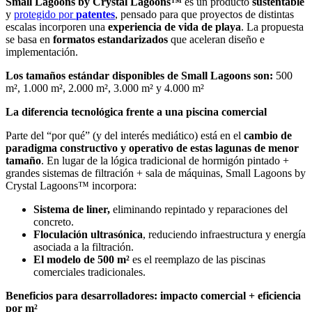
Small Lagoons by Crystal Lagoons™
es un producto
sustentable
y
protegido por
patentes
, pensado para que proyectos de distintas
escalas incorporen una
experiencia de vida de playa
. La propuesta
se basa en
formatos estandarizados
que aceleran diseño e
implementación.
Los tamaños estándar disponibles de Small Lagoons son:
500
m², 1.000 m², 2.000 m², 3.000 m² y 4.000 m²
La diferencia tecnológica frente a una piscina comercial
Parte del “por qué” (y del interés mediático) está en el
cambio de
paradigma constructivo y operativo de estas lagunas de menor
tamaño
. En lugar de la lógica tradicional de hormigón pintado +
grandes sistemas de filtración + sala de máquinas, Small Lagoons by
Crystal Lagoons™ incorpora:
Sistema de liner,
eliminando repintado y reparaciones del
concreto.
Floculación ultrasónica
, reduciendo infraestructura y energía
asociada a la filtración.
El modelo de 500 m²
es el reemplazo de las piscinas
comerciales tradicionales.
Beneficios para desarrolladores: impacto comercial + eficiencia
por m²