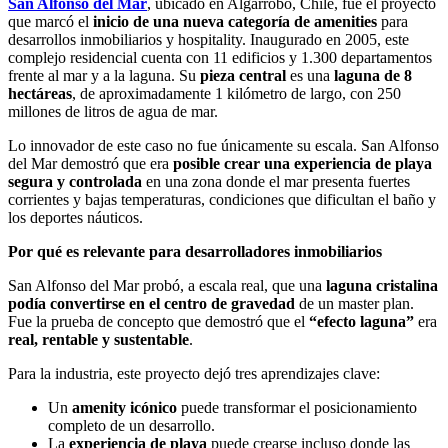
San Alfonso del Mar
, ubicado en Algarrobo, Chile, fue el proyecto
que marcó el
inicio de una nueva categoría de amenities
para
desarrollos inmobiliarios y hospitality. Inaugurado en 2005, este
complejo residencial cuenta con 11 edificios y 1.300 departamentos
frente al mar y a la laguna. Su
pieza central
es una
laguna de 8
hectáreas
, de aproximadamente 1 kilómetro de largo, con 250
millones de litros de agua de mar.
Lo innovador de este caso no fue únicamente su escala. San Alfonso
del Mar demostró que era
posible crear una experiencia de playa
segura y controlada
en una zona donde el mar presenta fuertes
corrientes y bajas temperaturas, condiciones que dificultan el baño y
los deportes náuticos.
Por qué es relevante para desarrolladores inmobiliarios
San Alfonso del Mar probó, a escala real, que una
laguna cristalina
podía convertirse en el centro de gravedad
de un master plan.
Fue la prueba de concepto que demostró que el
“efecto laguna”
era
real, rentable y sustentable
.
Para la industria, este proyecto dejó tres aprendizajes clave:
Un
amenity icónico
puede transformar el posicionamiento
completo de un desarrollo.
La
experiencia de playa
puede crearse incluso donde las