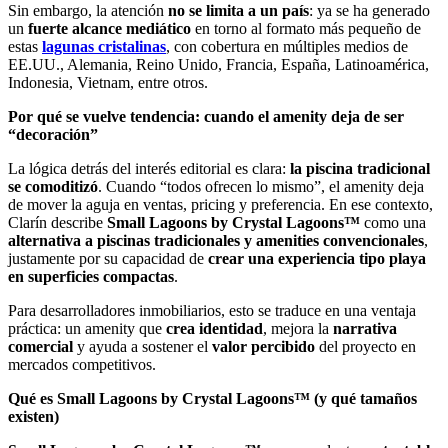
Sin embargo, la atención
no se limita a un país
: ya se ha generado
un
fuerte alcance mediático
en torno al formato más pequeño de
estas
lagunas cristalinas
, con cobertura en múltiples medios de
EE.UU., Alemania, Reino Unido, Francia, España, Latinoamérica,
Indonesia, Vietnam, entre otros.
Por qué se vuelve tendencia: cuando el amenity deja de ser
“decoración”
La lógica detrás del interés editorial es clara:
la piscina tradicional
se comoditizó
. Cuando “todos ofrecen lo mismo”, el amenity deja
de mover la aguja en ventas, pricing y preferencia. En ese contexto,
Clarín describe
Small Lagoons by Crystal Lagoons™
como una
alternativa a
piscinas tradicionales y amenities convencionales
,
justamente por su capacidad de
crear una experiencia tipo playa
en superficies compactas
.
Para desarrolladores inmobiliarios, esto se traduce en una ventaja
práctica: un amenity que
crea identidad
, mejora la
narrativa
comercial
y ayuda a sostener el
valor percibido
del proyecto en
mercados competitivos.
Qué es Small Lagoons by Crystal Lagoons™ (y qué tamaños
existen)