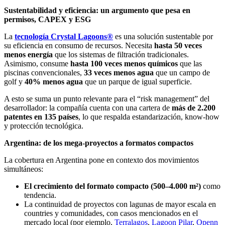
Sustentabilidad y eficiencia: un argumento que pesa en
permisos, CAPEX y ESG
La
tecnología Crystal Lagoons®
es una solución sustentable por
su eficiencia en consumo de recursos. Necesita
hasta 50 veces
menos energía
que los sistemas de filtración tradicionales.
Asimismo, consume
hasta 100 veces menos químicos
que las
piscinas convencionales,
33 veces menos agua
que un campo de
golf y
40% menos agua
que un parque de igual superficie.
A esto se suma un punto relevante para el “risk management” del
desarrollador: la compañía cuenta con una cartera de
más de 2.200
patentes en 135 países
, lo que respalda estandarización, know-how
y protección tecnológica.
Argentina: de los mega-proyectos a formatos compactos
La cobertura en Argentina pone en contexto dos movimientos
simultáneos:
El crecimiento del formato compacto (500–4.000 m²)
como
tendencia.
La continuidad de proyectos con lagunas de mayor escala en
countries y comunidades, con casos mencionados en el
mercado local (por ejemplo,
Terralagos
,
Lagoon Pilar
,
Openn