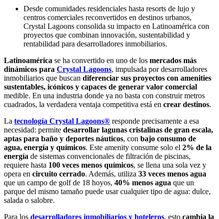
Desde comunidades residenciales hasta resorts de lujo y
centros comerciales reconvertidos en destinos urbanos,
Crystal Lagoons consolida su impacto en Latinoamérica con
proyectos que combinan innovación, sustentabilidad y
rentabilidad para desarrolladores inmobiliarios.
Latinoamérica
se ha convertido en uno de los
mercados más
dinámicos para
Crystal Lagoons
, impulsada por desarrolladores
inmobiliarios que buscan
diferenciar sus proyectos con amenities
sustentables, icónicos y capaces de generar valor comercial
medible. En una industria donde ya no basta con construir metros
cuadrados, la verdadera ventaja competitiva está en
crear destinos
.
La
tecnología Crystal Lagoons®
responde precisamente a esa
necesidad: permite
desarrollar lagunas cristalinas de gran escala,
aptas para baño y deportes náuticos
, con
bajo consumo
de
agua, energía y químicos
. Este amenity consume solo el
2% de la
energía
de sistemas convencionales de filtración de piscinas,
requiere hasta
100 veces menos químicos
, se llena una sola vez y
opera en
circuito cerrado
. Además, utiliza
33 veces menos agua
que un campo de golf de 18 hoyos,
40% menos agua
que un
parque del mismo tamaño puede usar cualquier tipo de agua: dulce,
salada o salobre.
Para los
desarrolladores inmobiliarios y hoteleros
, esto
cambia la