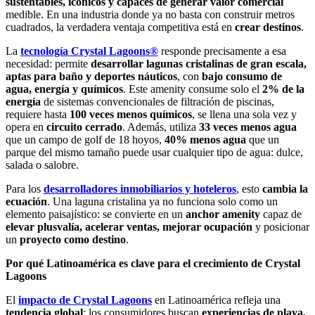
sustentables, icónicos y capaces de generar valor comercial
medible. En una industria donde ya no basta con construir metros
cuadrados, la verdadera ventaja competitiva está en
crear destinos
.
La
tecnología Crystal Lagoons®
responde precisamente a esa
necesidad: permite
desarrollar lagunas cristalinas de gran escala,
aptas para baño y deportes náuticos
, con
bajo consumo
de
agua, energía y químicos
. Este amenity consume solo el
2% de la
energía
de sistemas convencionales de filtración de piscinas,
requiere hasta
100 veces menos químicos
, se llena una sola vez y
opera en
circuito cerrado
. Además, utiliza
33 veces menos agua
que un campo de golf de 18 hoyos,
40% menos agua
que un
parque del mismo tamaño puede usar cualquier tipo de agua: dulce,
salada o salobre.
Para los
desarrolladores inmobiliarios y hoteleros
, esto
cambia la
ecuación
. Una laguna cristalina ya no funciona solo como un
elemento paisajístico: se convierte en un
anchor amenity
capaz de
elevar plusvalía, acelerar ventas, mejorar ocupación
y posicionar
un
proyecto como destino
.
Por qué Latinoamérica es clave para el crecimiento de Crystal
Lagoons
El
impacto de Crystal Lagoons
en Latinoamérica refleja una
tendencia global
: los consumidores buscan
experiencias de playa,