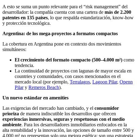
A esto se suma un punto relevante para el “risk management” del
desarrollador: la compañía cuenta con una cartera de
más de 2.200
patentes en 135 países
, lo que respalda estandarización, know-how
y protección tecnológica.
Argentina: de los mega-proyectos a formatos compactos
La cobertura en Argentina pone en contexto dos movimientos
simultáneos:
El crecimiento del formato compacto (500–4.000 m²)
como
tendencia.
La continuidad de proyectos con lagunas de mayor escala en
countries y comunidades, con casos mencionados en el
mercado local (por ejemplo,
Terralagos
,
Lagoon Pilar
,
Openn
Pilar
y
Remeros Beach
).
Un nuevo estándar en amenities
Las exigencias del mercado han cambiado, y el
consumidor
prioriza
de manera indiscutible los desarrollos que ofrecen
experiencias inmersivas, seguras y respetuosas con el medio
ambiente
. Para los desarrolladores inmobiliarios enfocados en la
alta rentabilidad y la innovación, las opciones de tamaño entre 500 y
4.000 m² no representan solo una mejora estética; son una estrategia