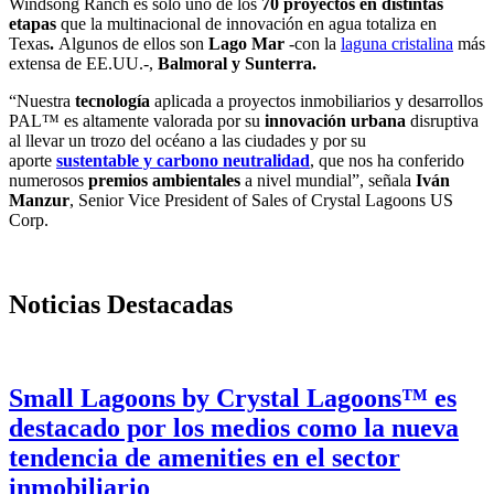
Windsong Ranch es sólo uno de los
70 proyectos en distintas
etapas
que la multinacional de innovación en agua totaliza en
Texas
.
Algunos de ellos son
Lago Mar
-con la
laguna cristalina
más
extensa de EE.UU.-,
Balmoral y Sunterra.
“Nuestra
tecnología
aplicada a proyectos inmobiliarios y desarrollos
PAL™ es altamente valorada por su
innovación urbana
disruptiva
al llevar un trozo del océano a las ciudades y por su
aporte
sustentable y carbono neutralidad
, que nos ha conferido
numerosos
premios ambientales
a nivel mundial”, señala
Iván
Manzur
, Senior Vice President of Sales of Crystal Lagoons US
Corp.
Noticias Destacadas
Small Lagoons by Crystal Lagoons™ es
destacado por los medios como la nueva
tendencia de amenities en el sector
inmobiliario