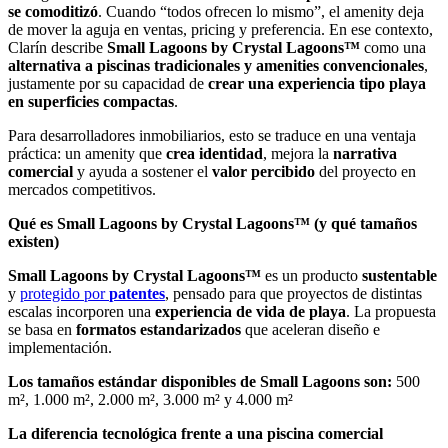
se comoditizó
. Cuando “todos ofrecen lo mismo”, el amenity deja
de mover la aguja en ventas, pricing y preferencia. En ese contexto,
Clarín describe
Small Lagoons by Crystal Lagoons™
como una
alternativa a
piscinas tradicionales y amenities convencionales
,
justamente por su capacidad de
crear una experiencia tipo playa
en superficies compactas
.
Para desarrolladores inmobiliarios, esto se traduce en una ventaja
práctica: un amenity que
crea identidad
, mejora la
narrativa
comercial
y ayuda a sostener el
valor percibido
del proyecto en
mercados competitivos.
Qué es Small Lagoons by Crystal Lagoons™ (y qué tamaños
existen)
Small Lagoons by Crystal Lagoons™
es un producto
sustentable
y
protegido por
patentes
, pensado para que proyectos de distintas
escalas incorporen una
experiencia de vida de playa
. La propuesta
se basa en
formatos estandarizados
que aceleran diseño e
implementación.
Los tamaños estándar disponibles de Small Lagoons son:
500
m², 1.000 m², 2.000 m², 3.000 m² y 4.000 m²
La diferencia tecnológica frente a una piscina comercial