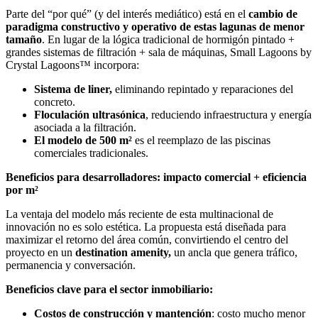
Parte del “por qué” (y del interés mediático) está en el
cambio de
paradigma constructivo y operativo de estas lagunas de menor
tamaño
. En lugar de la lógica tradicional de hormigón pintado +
grandes sistemas de filtración + sala de máquinas, Small Lagoons by
Crystal Lagoons™ incorpora:
Sistema de liner,
eliminando repintado y reparaciones del
concreto.
Floculación ultrasónica
, reduciendo infraestructura y energía
asociada a la filtración.
El modelo de 500 m²
es el reemplazo de las piscinas
comerciales tradicionales.
Beneficios para desarrolladores: impacto comercial + eficiencia
por m²
La ventaja del modelo más reciente de esta multinacional de
innovación no es solo estética. La propuesta está diseñada para
maximizar el retorno del área común, convirtiendo el centro del
proyecto en un
destination amenity,
un ancla que genera tráfico,
permanencia y conversación.
Beneficios clave para el sector inmobiliario:
Costos de construcción y mantención
: costo mucho menor