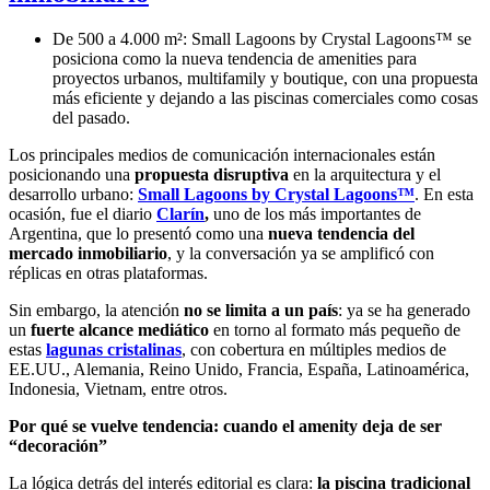
De 500 a 4.000 m²: Small Lagoons by Crystal Lagoons™ se
posiciona como la nueva tendencia de amenities para
proyectos urbanos, multifamily y boutique, con una propuesta
más eficiente y dejando a las piscinas comerciales como cosas
del pasado.
Los principales medios de comunicación internacionales están
posicionando una
propuesta disruptiva
en la arquitectura y el
desarrollo urbano:
Small Lagoons by Crystal Lagoons™
. En esta
ocasión, fue el diario
Clarín
,
uno de los más importantes de
Argentina, que lo presentó como una
nueva tendencia del
mercado inmobiliario
, y la conversación ya se amplificó con
réplicas en otras plataformas.
Sin embargo, la atención
no se limita a un país
: ya se ha generado
un
fuerte alcance mediático
en torno al formato más pequeño de
estas
lagunas cristalinas
, con cobertura en múltiples medios de
EE.UU., Alemania, Reino Unido, Francia, España, Latinoamérica,
Indonesia, Vietnam, entre otros.
Por qué se vuelve tendencia: cuando el amenity deja de ser
“decoración”
La lógica detrás del interés editorial es clara:
la piscina tradicional