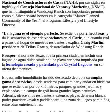
Nacional de Constructores de Casas
(NAHB, por sus siglas en
inglés) y el
Consejo Nacional de Ventas y Marketing
(NSMC)
que han distinguido a Windsong Ranch con importantes premios
como el Silver Award honors en la categoría “Master Planned
Community of the Year”, el Programa Lifestyle y el Lifestyle
Director.
“
La laguna es el ejemplo perfecto
. Se extiende por
2 hectáreas
, y
da la sensación de estar de
vacaciones en el Carie
, aun cuando está
a pasos del hogar de nuestros residentes”, explica
Craig Martin,
presidente de Tellus Group
, desarrollador de Windsong Ranch.
Prosper
, al norte de Texas, fue la primera ciudad en incluir una
laguna de agua dulce similar a una playa caribeña impulsada por
la
tecnología creada y patentada por Crystal Lagoons
en su
oferta de amenities.
El desarrollo inmobiliario ha sido destacado debido a su
amplia
gama de servicios
, desde senderos para caminar y andar en bicicleta
que se extienden por 50 kilómetros, parques, grandes jardines y
explanadas, un campo de golf hasta grandes lagos naturales.
Además, ofrece a los residentes 3 extensas playas de arena blanca,
poder practicar kayak y paddleboard, una zona de juegos para niños,
entre otras entretenciones.