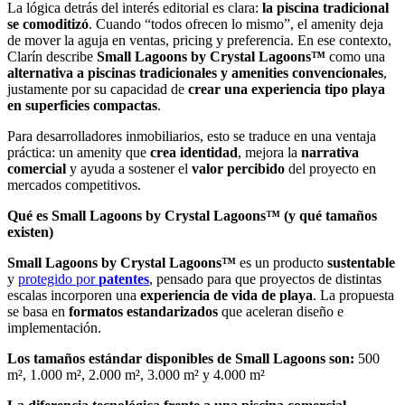
La lógica detrás del interés editorial es clara:
la piscina tradicional
se comoditizó
. Cuando “todos ofrecen lo mismo”, el amenity deja
de mover la aguja en ventas, pricing y preferencia. En ese contexto,
Clarín describe
Small Lagoons by Crystal Lagoons™
como una
alternativa a
piscinas tradicionales y amenities convencionales
,
justamente por su capacidad de
crear una experiencia tipo playa
en superficies compactas
.
Para desarrolladores inmobiliarios, esto se traduce en una ventaja
práctica: un amenity que
crea identidad
, mejora la
narrativa
comercial
y ayuda a sostener el
valor percibido
del proyecto en
mercados competitivos.
Qué es Small Lagoons by Crystal Lagoons™ (y qué tamaños
existen)
Small Lagoons by Crystal Lagoons™
es un producto
sustentable
y
protegido por
patentes
, pensado para que proyectos de distintas
escalas incorporen una
experiencia de vida de playa
. La propuesta
se basa en
formatos estandarizados
que aceleran diseño e
implementación.
Los tamaños estándar disponibles de Small Lagoons son:
500
m², 1.000 m², 2.000 m², 3.000 m² y 4.000 m²