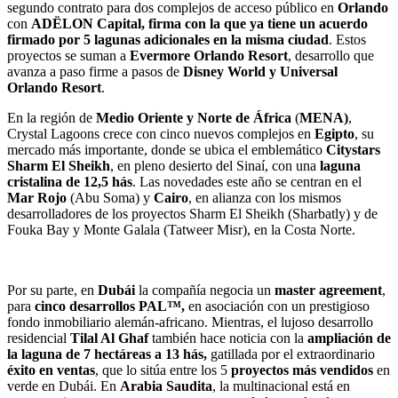
segundo contrato para dos complejos de acceso público en
Orlando
con
ADËLON Capital, firma con la que ya tiene un acuerdo
firmado por 5 lagunas adicionales en la misma ciudad
. Estos
proyectos se suman a
Evermore Orlando Resort
, desarrollo que
avanza a paso firme a pasos de
Disney World y Universal
Orlando Resort
.
En la región de
Medio Oriente y Norte de África
(
MENA)
,
Crystal Lagoons crece con cinco nuevos complejos en
Egipto
, su
mercado más importante, donde se ubica el emblemático
Citystars
Sharm El Sheikh
, en pleno desierto del Sinaí, con una
laguna
cristalina de 12,5 hás
. Las novedades este año se centran en el
Mar Rojo
(Abu Soma) y
Cairo
, en alianza con los mismos
desarrolladores de los proyectos Sharm El Sheikh (Sharbatly) y de
Fouka Bay y Monte Galala (Tatweer Misr), en la Costa Norte.
Por su parte, en
Dubái
la compañía negocia un
master agreement
,
para
cinco desarrollos PAL™,
en asociación con un prestigioso
fondo inmobiliario alemán-africano. Mientras, el lujoso desarrollo
residencial
Tilal Al Ghaf
también hace noticia con la
ampliación de
la
laguna de 7 hectáreas a 13 hás,
gatillada por el extraordinario
éxito en ventas
, que lo sitúa entre los 5
proyectos más vendidos
en
verde en Dubái. En
Arabia Saudita
, la multinacional está en