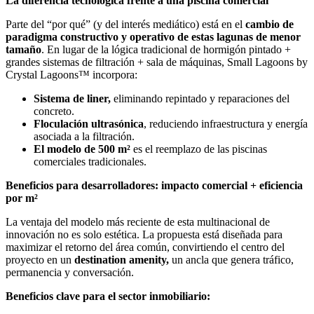
La diferencia tecnológica frente a una piscina comercial
Parte del “por qué” (y del interés mediático) está en el
cambio de
paradigma constructivo y operativo de estas lagunas de menor
tamaño
. En lugar de la lógica tradicional de hormigón pintado +
grandes sistemas de filtración + sala de máquinas, Small Lagoons by
Crystal Lagoons™ incorpora:
Sistema de liner,
eliminando repintado y reparaciones del
concreto.
Floculación ultrasónica
, reduciendo infraestructura y energía
asociada a la filtración.
El modelo de 500 m²
es el reemplazo de las piscinas
comerciales tradicionales.
Beneficios para desarrolladores: impacto comercial + eficiencia
por m²
La ventaja del modelo más reciente de esta multinacional de
innovación no es solo estética. La propuesta está diseñada para
maximizar el retorno del área común, convirtiendo el centro del
proyecto en un
destination amenity,
un ancla que genera tráfico,
permanencia y conversación.
Beneficios clave para el sector inmobiliario: