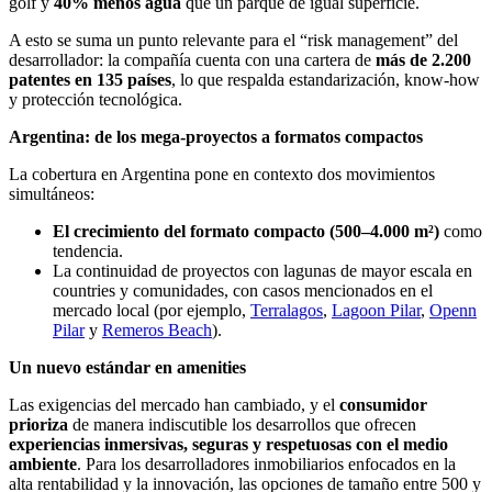
golf y
40% menos agua
que un parque de igual superficie.
A esto se suma un punto relevante para el “risk management” del
desarrollador: la compañía cuenta con una cartera de
más de 2.200
patentes en 135 países
, lo que respalda estandarización, know-how
y protección tecnológica.
Argentina: de los mega-proyectos a formatos compactos
La cobertura en Argentina pone en contexto dos movimientos
simultáneos:
El crecimiento del formato compacto (500–4.000 m²)
como
tendencia.
La continuidad de proyectos con lagunas de mayor escala en
countries y comunidades, con casos mencionados en el
mercado local (por ejemplo,
Terralagos
,
Lagoon Pilar
,
Openn
Pilar
y
Remeros Beach
).
Un nuevo estándar en amenities
Las exigencias del mercado han cambiado, y el
consumidor
prioriza
de manera indiscutible los desarrollos que ofrecen
experiencias inmersivas, seguras y respetuosas con el medio
ambiente
. Para los desarrolladores inmobiliarios enfocados en la
alta rentabilidad y la innovación, las opciones de tamaño entre 500 y