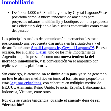
inmobiliario
De 500 a 4.000 m²: Small Lagoons by Crystal Lagoons™ se
posiciona como la nueva tendencia de amenities para
proyectos urbanos, multifamily y boutique, con una propuesta
más eficiente y dejando a las piscinas comerciales como cosas
del pasado.
Los principales medios de comunicación internacionales están
posicionando una
propuesta disruptiva
en la arquitectura y el
desarrollo urbano:
Small Lagoons by Crystal Lagoons™
. En esta
ocasión, fue el diario
Clarín
,
uno de los más importantes de
Argentina, que lo presentó como una
nueva tendencia del
mercado inmobiliario
, y la conversación ya se amplificó con
réplicas en otras plataformas.
Sin embargo, la atención
no se limita a un país
: ya se ha generado
un
fuerte alcance mediático
en torno al formato más pequeño de
estas
lagunas cristalinas
, con cobertura en múltiples medios de
EE.UU., Alemania, Reino Unido, Francia, España, Latinoamérica,
Indonesia, Vietnam, entre otros.
Por qué se vuelve tendencia: cuando el amenity deja de ser
“decoración”