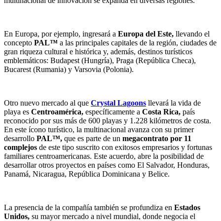
multinacional de innovación se expanda en diversas regiones.
En Europa, por ejemplo, ingresará a
Europa del Este,
llevando el
concepto
PAL™
a las principales capitales de la región, ciudades de
gran riqueza cultural e histórica y, además, destinos turísticos
emblemáticos: Budapest (Hungría), Praga (República Checa),
Bucarest (Rumania) y Varsovia (Polonia).
Otro nuevo mercado al que
Crystal Lagoons
llevará la vida de
playa es
Centroamérica,
específicamente a
Costa Rica,
país
reconocido por sus más de 600 playas y 1.228 kilómetros de costa.
En este ícono turístico, la multinacional avanza con su primer
desarrollo
PAL™,
que es parte de un
megacontrato por 11
complejos
de este tipo suscrito con exitosos empresarios y fortunas
familiares centroamericanas. Este acuerdo, abre la posibilidad de
desarrollar otros proyectos en países como El Salvador, Honduras,
Panamá, Nicaragua, República Dominicana y Belice.
La presencia de la compañía también se profundiza en
Estados
Unidos,
su mayor mercado a nivel mundial, donde negocia el