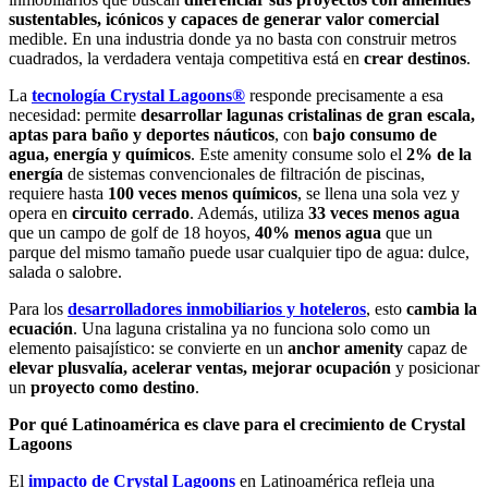
sustentables, icónicos y capaces de generar valor comercial
medible. En una industria donde ya no basta con construir metros
cuadrados, la verdadera ventaja competitiva está en
crear destinos
.
La
tecnología Crystal Lagoons®
responde precisamente a esa
necesidad: permite
desarrollar lagunas cristalinas de gran escala,
aptas para baño y deportes náuticos
, con
bajo consumo
de
agua, energía y químicos
. Este amenity consume solo el
2% de la
energía
de sistemas convencionales de filtración de piscinas,
requiere hasta
100 veces menos químicos
, se llena una sola vez y
opera en
circuito cerrado
. Además, utiliza
33 veces menos agua
que un campo de golf de 18 hoyos,
40% menos agua
que un
parque del mismo tamaño puede usar cualquier tipo de agua: dulce,
salada o salobre.
Para los
desarrolladores inmobiliarios y hoteleros
, esto
cambia la
ecuación
. Una laguna cristalina ya no funciona solo como un
elemento paisajístico: se convierte en un
anchor amenity
capaz de
elevar plusvalía, acelerar ventas, mejorar ocupación
y posicionar
un
proyecto como destino
.
Por qué Latinoamérica es clave para el crecimiento de Crystal
Lagoons
El
impacto de Crystal Lagoons
en Latinoamérica refleja una