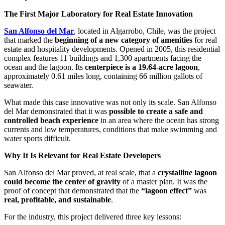
The First Major Laboratory for Real Estate Innovation
San Alfonso del Mar
, located in Algarrobo, Chile, was the project
that marked the
beginning of a new category of amenities
for real
estate and hospitality developments. Opened in 2005, this residential
complex features 11 buildings and 1,300 apartments facing the
ocean and the lagoon. Its
centerpiece is a 19.64-acre lagoon
,
approximately 0.61 miles long, containing 66 million gallots of
seawater.
What made this case innovative was not only its scale. San Alfonso
del Mar demonstrated that it was
possible to create a safe and
controlled beach experience
in an area where the ocean has strong
currents and low temperatures, conditions that make swimming and
water sports difficult.
Why It Is Relevant for Real Estate Developers
San Alfonso del Mar proved, at real scale, that a
crystalline lagoon
could become the center of gravity
of a master plan. It was the
proof of concept that demonstrated that the
“lagoon effect”
was
real, profitable, and sustainable
.
For the industry, this project delivered three key lessons: