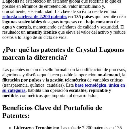
Lagoons
ha establecido un estándar global que redefine lo que es
posible en términos de entretención, valor inmobiliario y,
crucialmente, sostenibilidad. La clave de su éxito reside en una
robusta cartera de 2.200
patentes
en 135 países
que permite crear
lagunas sustentables
de aguas turquesas con
bajo consumo de
agua y energía
, manteniendo estándares de calidad y seguridad. El
resultado: un
amenity icónico
que eleva el valor del activo y reduce
costos a lo largo de su ciclo de vida.
¿Por qué las patentes de Crystal Lagoons
marcan la diferencia?
Las patentes no son un sello formal: son la codificación de procesos,
algoritmos y diseños que hacen posible la operación
on-demand
, la
filtración por pulsos
y la
gestión telemétrica
de variables críticas
(transparencia, química, caudales). Esta
base tecnológica, única en
su categoría
, habilita una operación
escalable, replicable y
medible
, con métricas que importan al desarrollador.
Beneficios Clave del Portafolio de
Patentes:
Liderazgo Tecnológico:
Las más de 2.200 patentes en 135