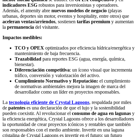
indicadores ESG
robustos para inversionistas y operadores.
Además, el amenity abre
nuevos modelos de negocio
(playas
urbanas, deportes sin motor, eventos y hospitality, entre otros) que
aceleran ventas/arriendos
, sostienen
tarifas premium
y aumentan
la
permanencia
del visitante.
Impactos medibles:
TCO y OPEX
optimizados por eficiencia hídrica/energética y
mantenimiento de baja frecuencia.
Trazabilidad
para reportes ESG (agua, energía, química,
bienestar).
Diferenciación competitiva
: un ícono visual que incrementa
tráfico, conversión y valorización del activo.
Cumplimiento Normativo y Reputación:
el cumplimiento
de normativas ambientales mejora la imagen de marca del
desarrollador como un líder en proyectos responsables.
La
tecnología eficiente de Crystal Lagoons
, respaldada por miles
de
patentes
es una declaración de que el lujo y la sostenibilidad
pueden coexistir. Al revolucionar el
consumo de agua en lagunas
y
la eficiencia energética, Crystal Lagoons ofrece a los desarrolladores
la oportunidad de crear proyectos icónicos y rentables que también
son responsables con el medio ambiente. Invertir en una laguna
cristalina de Crystal Lagoons es invertir en el futuro: un futuro