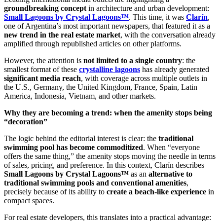
groundbreaking concept
in architecture and urban development:
Small Lagoons by Crystal Lagoons™
. This time, it was
Clarín
,
one of Argentina’s most important newspapers, that featured it as a
new trend in the real estate market
, with the conversation already
amplified through republished articles on other platforms.
However, the attention is
not limited to a single country
: the
smallest format of these
crystalline lagoons
has already generated
significant media reach
, with coverage across multiple outlets in
the U.S., Germany, the United Kingdom, France, Spain, Latin
America, Indonesia, Vietnam, and other markets.
Why they are becoming a trend: when the amenity stops being
“decoration”
The logic behind the editorial interest is clear: the
traditional
swimming pool has become commoditized
. When “everyone
offers the same thing,” the amenity stops moving the needle in terms
of sales, pricing, and preference. In this context, Clarín describes
Small Lagoons by Crystal Lagoons™
as an
alternative to
traditional swimming pools and conventional amenities
,
precisely because of its ability to
create a beach-like experience
in
compact spaces.
For real estate developers, this translates into a practical advantage: