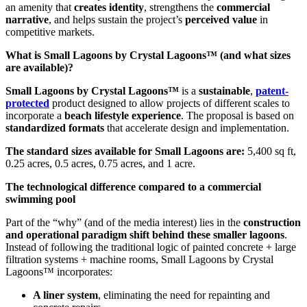
an amenity that
creates identity
, strengthens the
commercial
narrative
, and helps sustain the project’s
perceived value
in
competitive markets.
What is Small Lagoons by Crystal Lagoons™ (and what sizes
are available)?
Small Lagoons by Crystal Lagoons™
is a
sustainable
,
patent-
protected
product designed to allow projects of different scales to
incorporate a
beach lifestyle experience
. The proposal is based on
standardized formats
that accelerate design and implementation.
The standard sizes available for Small Lagoons are:
5,400 sq ft,
0.25 acres, 0.5 acres, 0.75 acres, and 1 acre.
The technological difference compared to a commercial
swimming pool
Part of the “why” (and of the media interest) lies in the
construction
and operational paradigm shift behind these smaller lagoons
.
Instead of following the traditional logic of painted concrete + large
filtration systems + machine rooms, Small Lagoons by Crystal
Lagoons™ incorporates:
A liner system
, eliminating the need for repainting and