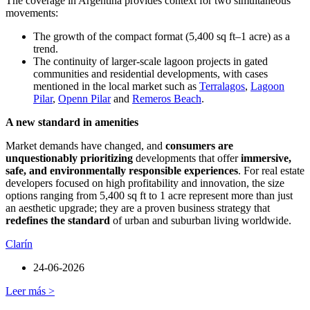
The coverage in Argentina provides context for two simultaneous
movements:
The growth of the compact format (5,400 sq ft–1 acre) as a
trend.
The continuity of larger-scale lagoon projects in gated
communities and residential developments, with cases
mentioned in the local market such as
Terralagos
,
Lagoon
Pilar
,
Openn Pilar
and
Remeros Beach
.
A new standard in amenities
Market demands have changed, and
consumers are
unquestionably prioritizing
developments that offer
immersive,
safe, and environmentally responsible experiences
. For real estate
developers focused on high profitability and innovation, the size
options ranging from 5,400 sq ft to 1 acre represent more than just
an aesthetic upgrade; they are a proven business strategy that
redefines the standard
of urban and suburban living worldwide.
Clarín
24-06-2026
Leer más >