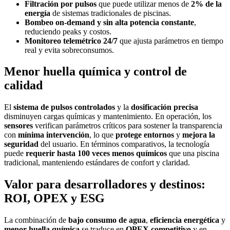
Filtración por pulsos
que puede utilizar menos de
2% de la
energía
de sistemas tradicionales de piscinas.
Bombeo on-demand y sin alta potencia constante
,
reduciendo peaks y costos.
Monitoreo telemétrico 24/7
que ajusta parámetros en tiempo
real y evita sobreconsumos.
Menor huella química y control de
calidad
El
sistema de pulsos controlados
y la
dosificación precisa
disminuyen cargas químicas y mantenimiento. En operación, los
sensores
verifican parámetros críticos para sostener la transparencia
con
mínima intervención
, lo que
protege entornos
y
mejora la
seguridad
del usuario. En términos comparativos, la tecnología
puede
requerir hasta 100 veces menos químicos
que una piscina
tradicional, manteniendo estándares de confort y claridad.
Valor para desarrolladores y destinos:
ROI, OPEX y ESG
La combinación de
bajo consumo de agua
,
eficiencia energética
y
menor huella química
se traduce en
OPEX competitivo
y en