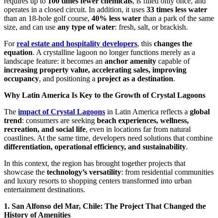
requires up to
100 times fewer chemicals
, is filled only once, and
operates in a closed circuit. In addition, it uses
33 times less water
than an 18-hole golf course,
40% less water
than a park of the same
size, and can use
any type of water
: fresh, salt, or brackish.
For
real estate and hospitality developers
, this
changes the
equation
. A crystalline lagoon no longer functions merely as a
landscape feature: it becomes an
anchor amenity
capable of
increasing property value, accelerating sales, improving
occupancy
, and positioning a
project as a destination
.
Why Latin America Is Key to the Growth of Crystal Lagoons
The
impact of Crystal Lagoons
in Latin America reflects a
global
trend
: consumers are seeking
beach experiences, wellness,
recreation, and social life
, even in locations far from natural
coastlines. At the same time, developers need solutions that combine
differentiation, operational efficiency, and sustainability
.
In this context, the region has brought together projects that
showcase the
technology’s versatility
: from residential communities
and luxury resorts to shopping centers transformed into urban
entertainment destinations.
1. San Alfonso del Mar, Chile: The Project That Changed the
History of Amenities